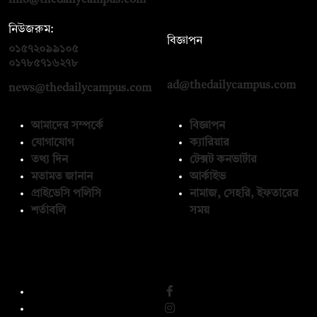
info@thedailycampus.com
নিউজরুম:
বিজ্ঞাপন
০১৫৭২০৯৯১০৫
,
০১৭১২১৩৬৫৯৩
০১৭৮৫৭১৬২৭৮
ad@thedailycampus.com
news@thedailycampus.com
আমাদের সম্পর্কে
বিজ্ঞাপন
যোগাযোগ
ক্যারিয়ার
তথ্য দিন
টেক্সট কনভার্টার
মতামত জানান
আর্কাইভ
প্রাইভেসি পলিসি
নামাজ, সেহরি, ইফতারের
শর্তাবলি
সময়
অনুসরণ করুন