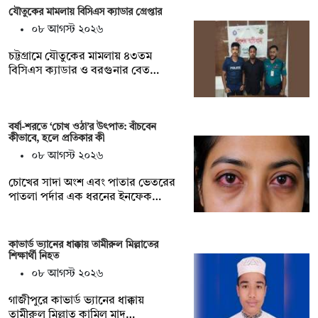
যৌতুকের মামলায় বিসিএস ক্যাডার গ্রেপ্তার
০৮ আগস্ট ২০২৬
চট্টগ্রামে যৌতুকের মামলায় ৪৩তম
বিসিএস ক্যাডার ও বরগুনার বেত…
বর্ষা-শরতে ‘চোখ ওঠা’র উৎপাত: বাঁচবেন
কীভাবে, হলে প্রতিকার কী
০৮ আগস্ট ২০২৬
চোখের সাদা অংশ এবং পাতার ভেতরের
পাতলা পর্দার এক ধরনের ইনফেক…
কাভার্ড ভ্যানের ধাক্কায় তামীরুল মিল্লাতের
শিক্ষার্থী নিহত
০৮ আগস্ট ২০২৬
গাজীপুরে কাভার্ড ভ্যানের ধাক্কায়
তামীরুল মিল্লাত কামিল মাদ্…