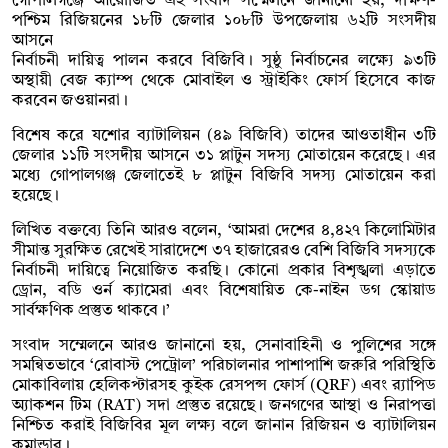
গোপালগঞ্জে আয়োজিত এই সংবাদ সম্মেলনে জানানো হয়, দক্ষিণ-
পশ্চিম রিজিয়নের ১৮টি জেলার ১০৮টি উপজেলায় ৬২টি সংসদীয়
আসনে
নির্বাচনী দায়িত্ব পালন করবে বিজিবি। সুষ্ঠু নির্বাচনের লক্ষ্যে ৯৩টি
অস্থায়ী বেজ ক্যাম্প থেকে মোবাইল ও স্ট্রাইকিং ফোর্স হিসেবে কাজ
করবেন জওয়ানরা।
বিশেষ করে যশোর ব্যাটালিয়ন (৪৯ বিজিবি) তাদের আওতাধীন ৩টি
জেলার ১১টি সংসদীয় আসনে ৩১ প্লাটুন সদস্য মোতায়েন করেছে। এর
মধ্যে গোপালগঞ্জ জেলাতেই ৮ প্লাটুন বিজিবি সদস্য মোতায়েন করা
হয়েছে।
লিখিত বক্তব্যে তিনি আরও বলেন, ‘আমরা দেশের ৪,৪২৭ কিলোমিটার
সীমান্ত সুরক্ষিত রেখেই সারাদেশে ৩৭ হাজারেরও বেশি বিজিবি সদস্যকে
নির্বাচনী দায়িত্বে নিয়োজিত করছি। কোনো প্রকার বিশৃঙ্খলা এড়াতে
ড্রোন, বডি ওর্ন ক্যামেরা এবং বিশেষায়িত কে-নাইন ডগ স্কোয়াড
সার্বক্ষণিক প্রস্তুত থাকবে।’
সংবাদ সম্মেলনে আরও জানানো হয়, সেনাবাহিনী ও পুলিশের সঙ্গে
সমন্বিতভাবে ‘রোবাস্ট পেট্রোল’ পরিচালনার পাশাপাশি জরুরি পরিস্থিতি
মোকাবিলায় হেলিকপ্টারসহ কুইক রেসপন্স ফোর্স (QRF) এবং র‍্যাপিড
অ্যাকশন টিম (RAT) সদা প্রস্তুত রয়েছে। জনগণের আস্থা ও নিরাপত্তা
নিশ্চিত করাই বিজিবির মূল লক্ষ্য বলে জানান রিজিয়ন ও ব্যাটালিয়ন
কমান্ডার।