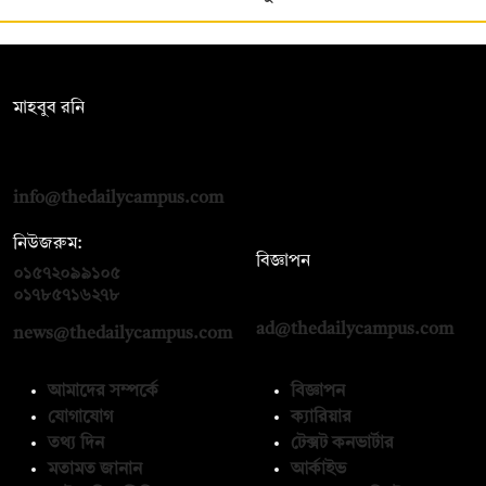
সম্পাদক:
মাহবুব রনি
দ্য ডেইলি ক্যাম্পাস, দ্বিতীয় তলা, হাসান হোল্ডিংস, ৫২/১ নিউ ইস্কাটন
রোড, ঢাকা ১০০০
info@thedailycampus.com
নিউজরুম:
বিজ্ঞাপন
০১৫৭২০৯৯১০৫
,
০১৭১২১৩৬৫৯৩
০১৭৮৫৭১৬২৭৮
ad@thedailycampus.com
news@thedailycampus.com
আমাদের সম্পর্কে
বিজ্ঞাপন
যোগাযোগ
ক্যারিয়ার
তথ্য দিন
টেক্সট কনভার্টার
মতামত জানান
আর্কাইভ