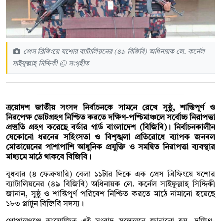
প্রেস ব্রিফিংয়ে যশোর ব্যাটালিয়নের (৪৯ বিজিবি) অধিনায়ক লে. কর্নেল
সাইফুল্লাহ্ সিদ্দিকী © সংগৃহীত
ত্রয়োদশ জাতীয় সংসদ নির্বাচনকে সামনে রেখে সুষ্ঠু, শান্তিপূর্ণ ও
নিরপেক্ষ ভোটগ্রহণ নিশ্চিত করতে দক্ষিণ-পশ্চিমাঞ্চলে সর্বোচ্চ নিরাপত্তা
প্রস্তুতি গ্রহণ করেছে বর্ডার গার্ড বাংলাদেশ (বিজিবি)। নির্বাচনকালীন
যেকোনো ধরনের সহিংসতা ও বিশৃঙ্খলা প্রতিরোধে ব্যাপক জনবল
মোতায়েনের পাশাপাশি আধুনিক প্রযুক্তি ও সমন্বিত নিরাপত্তা ব্যবস্থার
মাধ্যমে মাঠে থাকবে বিজিবি।
বুধবার (৪ ফেব্রুয়ারি) বেলা ১১টার দিকে এক প্রেস ব্রিফিংয়ে যশোর
ব্যাটালিয়নের (৪৯ বিজিবি) অধিনায়ক লে. কর্নেল সাইফুল্লাহ্ সিদ্দিকী
জানান, সুষ্ঠু ও শান্তিপূর্ণ পরিবেশ নিশ্চিত করতে মাঠে নামানো হয়েছে
১৮৩ প্লাটুন বিজিবি সদস্য।