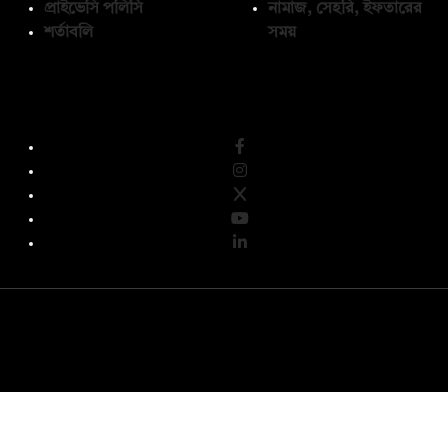
প্রাইভেসি পলিসি
নামাজ, সেহরি, ইফতারের
শর্তাবলি
সময়
অনুসরণ করুন
© কপিরাইট 2026, দ্য ডেইলি ক্যাম্পাস লিমিটেড