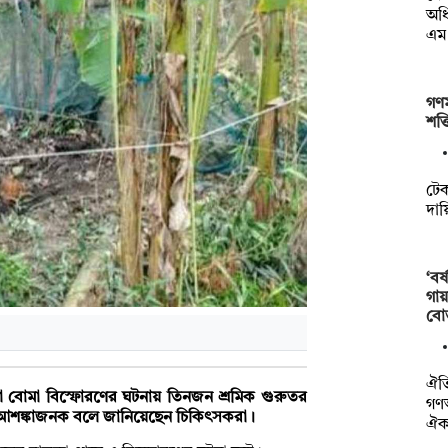
অধি
এম
গণম
শক্
টেকস
দায়
‘বর
গায়
বো
ঐতি
খা বোমা বিস্ফোরণের ঘটনায় তিনজন শ্রমিক গুরুতর
গণ
 আশঙ্কাজনক বলে জানিয়েছেন চিকিৎসকরা।
ঐক্