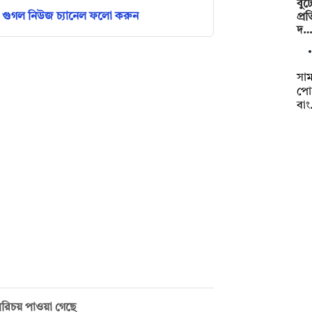
বুট
গুগল নিউজ চ্যানেল ফলো করুন
প্র
দ…
সা
পোস
বা
রিচয় পাওয়া গেছে