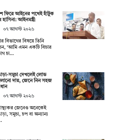
ে ফিরে আইনের পথেই হাঁটুক
 হাসিনা: আইনমন্ত্রী
০৭ আগস্ট ২০২৬
ার বিভাগের বিষয়ে তিনি
েন, ‘আমি এমন একটি বিচার
াগ চা…
াড়া-সমুচা দেখলেই লোভ
মলানো দায়, জেনে নিন সহজ
াধান
০৭ আগস্ট ২০২৬
বাস্থ্যকর জেনেও অনেকেই
াড়া, সমুচা, চপ বা অন্যান্য
…