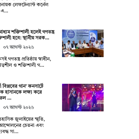
নায়ক লেফটেন্যান্ট কর্নেল
 এ…
াধ্যম শক্তিশালী হলেই গণতন্ত্র
তিশালী হবে: স্থানীয় সরক…
০৭ আগস্ট ২০২৬
ই গণতন্ত্র প্রতিষ্ঠায় স্বাধীন,
িত্বশীল ও শক্তিশালী গ…
্ষা বিপ্লবের গান’ কনসার্টে
ক হাসানকে লক্ষ্য করে
তল …
০৭ আগস্ট ২০২৬
হাসিক জুলাইয়ের স্মৃতি,
আন্দোলনের চেতনা এবং
যবদ্ধ সা…