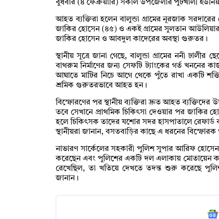
বুধবার (৪ ফেব্রুয়ারি) সকাল উপজেলার পুটখালী ইউনিয়নে
আহত ব্যক্তিরা হলেন বালুন্ডা গ্রামের নূরজাক সরদা
জাকির হোসেন (৪৫) ও একই গ্রামের সুলতান আউলিয়ার 
জাকির হোসেন ও আবদুল কাদেরের অবস্থা গুরুতর।
স্থানীয় সূত্রে জানা গেছে, বালুন্ডা গ্রামের ননী ঢালী
বাথরুম নির্মাণের জন্য সেফটি ট্যাংকের গর্ত খননে
আঘাতে মাটির নিচে আগে থেকে পুঁতে রাখা একটি শক্ত
শ্রমিক গুরুতরভাবে আহত হন।
বিস্ফোরণের পর স্থানীয় ব্যক্তিরা দ্রুত আহত ব্যক্তিদের উদ্
তবে সেখানে প্রাথমিক চিকিৎসা দেওয়ার পর জাকির হ
হলে চিকিৎসক তাদের যশোর সদর হাসপাতালে রেফার্ড
স্থানীয়রা জানান, বসতবাড়ির কাছে এ ধরনের বিস্ফোরক 
নাভারণ সার্কেলের সহকারী পুলিশ সুপার আরিফ হোসেন 
করেছেন এবং পুলিশের একটি দল এলাকায় মোতায়েন করা
রেখেছিল, তা খতিয়ে দেখতে তদন্ত শুরু করেছে পুলিশ।
জানান।