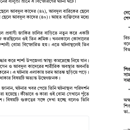
র বালুন্ডা গ্রামে এ বিস্ফোরণের ঘটনা ঘটে।
রের ছেলে আবদুল কাদের (৪২), আবদুল বারিকের ছেলে
দেশ
ছেলে আবদুল কাদের (৪০)। আহত ব্যক্তিদের মধ্যে
শেখ
র ছেলে প্রবাসী জাকির ঢালির বাড়িতে নতুন করে একটি
বিচ
র কাজ করছিলেন ওই তিন শ্রমিক। খননকালে কোদালের
বল
িশালী বোমা বিস্ফোরিত হয়। এতে ঘটনাস্থলেই তিন
বিভ
ধার করে শার্শা উপজেলা স্বাস্থ্য কমপ্লেক্সে নিয়ে যান।
োসেন ও আবদুল কাদেরের শারীরিক অবস্থার অবনতি
শিঙ
 করেন। এ ঘটনায় এলাকায় চরম আতঙ্ক ছড়িয়ে পড়ে।
সা
থাকার বিষয়টি অত্যন্ত উদ্বেগজনক।
সম
জানান, ঘটনার খবর পেয়ে তিনি ঘটনাস্থল পরিদর্শন
 হয়েছে। কীভাবে ও কারা ওই বোমা সেখানে পুঁতে
 বিষয়টি গুরুত্বের সঙ্গে দেখা হচ্ছে বলেও তিনি
অস্
শিঙ
ভা