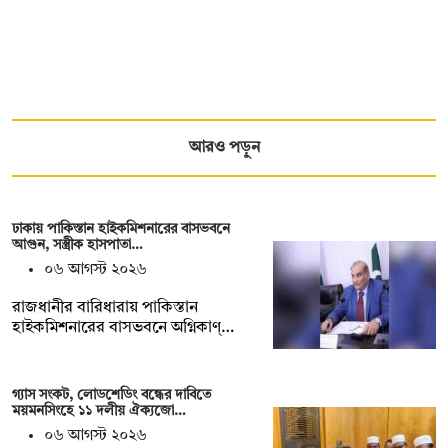
আরও পড়ুন
ঢাকায় পাকিস্তান হাইকমিশনারের বাসভবনে
আগুন, সস্ত্রীক হাসপাতা…
০৬ আগস্ট ২০২৬
রাজধানীর বারিধারায় পাকিস্তান
হাইকমিশনারের বাসভবনে অগ্নিকাণ্…
গ্যাস সংকট, লোডশেডিং বন্ধের দাবিতে
ময়মনসিংহে ১১ দলীয় ঐক্যজো…
০৬ আগস্ট ২০২৬