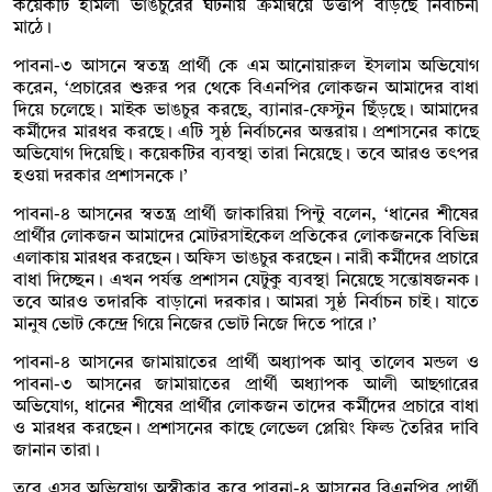
কয়েকটি হামলা ভাঙচুরের ঘটনায় ক্রমান্বয়ে উত্তাপ বাড়ছে নির্বাচনী
মাঠে।
পাবনা-৩ আসনে স্বতন্ত্র প্রার্থী কে এম আনোয়ারুল ইসলাম অভিযোগ
করেন, ‘প্রচারের শুরুর পর থেকে বিএনপির লোকজন আমাদের বাধা
দিয়ে চলেছে। মাইক ভাঙচুর করছে, ব্যানার-ফেস্টুন ছিঁড়ছে। আমাদের
কর্মীদের মারধর করছে। এটি সুষ্ঠ নির্বাচনের অন্তরায়। প্রশাসনের কাছে
অভিযোগ দিয়েছি। কয়েকটির ব্যবস্থা তারা নিয়েছে। তবে আরও তৎপর
হওয়া দরকার প্রশাসনকে।’
পাবনা-৪ আসনের স্বতন্ত্র প্রার্থী জাকারিয়া পিন্টু বলেন, ‘ধানের শীষের
প্রার্থীর লোকজন আমাদের মোটরসাইকেল প্রতিকের লোকজনকে বিভিন্ন
এলাকায় মারধর করছেন। অফিস ভাঙচুর করছেন। নারী কর্মীদের প্রচারে
বাধা দিচ্ছেন। এখন পর্যন্ত প্রশাসন যেটুকু ব্যবস্থা নিয়েছে সন্তোষজনক।
তবে আরও তদারকি বাড়ানো দরকার। আমরা সুষ্ঠ নির্বাচন চাই। যাতে
মানুষ ভোট কেন্দ্রে গিয়ে নিজের ভোট নিজে দিতে পারে।’
পাবনা-৪ আসনের জামায়াতের প্রার্থী অধ্যাপক আবু তালেব মন্ডল ও
পাবনা-৩ আসনের জামায়াতের প্রার্থী অধ্যাপক আলী আছগারের
অভিযোগ, ধানের শীষের প্রার্থীর লোকজন তাদের কর্মীদের প্রচারে বাধা
ও মারধর করছেন। প্রশাসনের কাছে লেভেল প্লেয়িং ফিল্ড তৈরির দাবি
জানান তারা।
তবে এসব অভিযোগ অস্বীকার করে পাবনা-৪ আসনের বিএনপির প্রার্থী