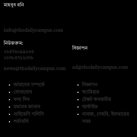
মাহবুব রনি
দ্য ডেইলি ক্যাম্পাস, দ্বিতীয় তলা, হাসান হোল্ডিংস, ৫২/১ নিউ ইস্কাটন
রোড, ঢাকা ১০০০
info@thedailycampus.com
নিউজরুম:
বিজ্ঞাপন
০১৫৭২০৯৯১০৫
,
০১৭১২১৩৬৫৯৩
০১৭৮৫৭১৬২৭৮
ad@thedailycampus.com
news@thedailycampus.com
আমাদের সম্পর্কে
বিজ্ঞাপন
যোগাযোগ
ক্যারিয়ার
তথ্য দিন
টেক্সট কনভার্টার
মতামত জানান
আর্কাইভ
প্রাইভেসি পলিসি
নামাজ, সেহরি, ইফতারের
শর্তাবলি
সময়