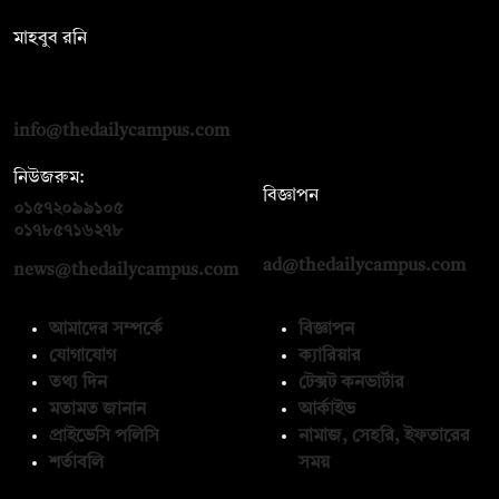
সম্পাদক:
মাহবুব রনি
দ্য ডেইলি ক্যাম্পাস, দ্বিতীয় তলা, হাসান হোল্ডিংস, ৫২/১ নিউ ইস্কাটন
রোড, ঢাকা ১০০০
info@thedailycampus.com
নিউজরুম:
বিজ্ঞাপন
০১৫৭২০৯৯১০৫
,
০১৭১২১৩৬৫৯৩
০১৭৮৫৭১৬২৭৮
ad@thedailycampus.com
news@thedailycampus.com
আমাদের সম্পর্কে
বিজ্ঞাপন
যোগাযোগ
ক্যারিয়ার
তথ্য দিন
টেক্সট কনভার্টার
মতামত জানান
আর্কাইভ
প্রাইভেসি পলিসি
নামাজ, সেহরি, ইফতারের
শর্তাবলি
সময়