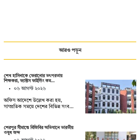
আরও পড়ুন
শেখ হাসিনাকে ফেরানোর তৎপরতায়
শিক্ষকরা, ফ্যাক্টস ফাইন্ডিং কম…
০৬ আগস্ট ২০২৬
অফিস আদেশে উল্লেখ করা হয়,
সাম্প্রতিক সময়ে দেশের বিভিন্ন সংব…
শেরপুর সীমান্তে বিজিবির অভিযানে ভারতীয়
ওষুধ জব্দ