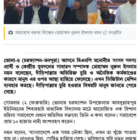
সমাবেশে বক্তব্য দিচ্ছেন মোহাম্মদ নুরুল ইসলাম নয়ন © সংগৃহীত
ভোলা-৪ (চরফ্যাশন–মনপুরা) আসনে বিএনপি মনোনীত সংসদ সদস্য
প্রার্থী ও কেন্দ্রীয় যুবদলের সাধারণ সম্পাদক মোহাম্মদ নুরুল ইসলাম
নয়ন বলেছেন, দাঁড়িপাল্লায় অতিরিক্ত চুরি ও অনৈতিক কর্মকাণ্ডের
কারণে মানুষ এর ওপর আস্থা হারিয়ে ফেলেছে। এখন ডিজিটাল মেশিন
ব্যবহার করছে। দাঁড়িপাল্লায় চুরি হওয়ার বিষয়টি মানুষ জানতে পেরে
গেছে।
সোমবার (২ ফেব্রুয়ারি) ভোলার চরফ্যাশন উপজেলার আবদুল্লাহপুর
ইউনিয়নের শিবারহাট মাধ্যমিক বিদ্যালয় মাঠে আয়োজিত এক বিশাল
মহিলা সমাবেশে প্রধান অতিথির বক্তব্যে তিনি এ কথা বলেন। সমাবেশে
প্রায় ১০ হাজার নারী অংশগ্রহণ করেন।
নয়ন বলেন, ‘বাংলাদেশে এক সময় নৌকা ছিল, এখন তা খুঁজে পাওয়া
যায় না। নাঙলও ছিল, সেটিও হারিয়ে গেছে। ভবিষ্যতে যদি নতুন প্রজন্ম