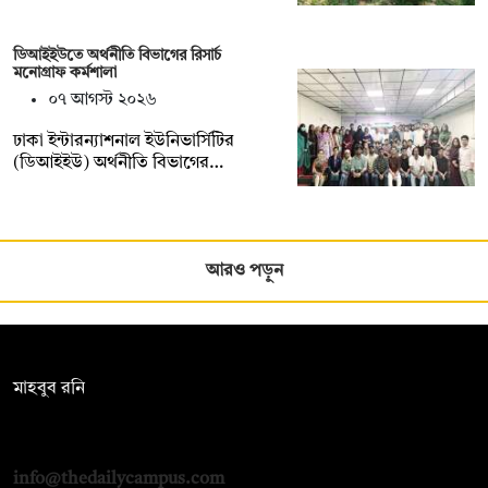
ডিআইইউতে অর্থনীতি বিভাগের রিসার্চ
মনোগ্রাফ কর্মশালা
০৭ আগস্ট ২০২৬
ঢাকা ইন্টারন্যাশনাল ইউনিভার্সিটির
(ডিআইইউ) অর্থনীতি বিভাগের…
আরও পড়ুন
সম্পাদক:
মাহবুব রনি
দ্য ডেইলি ক্যাম্পাস, দ্বিতীয় তলা, হাসান হোল্ডিংস, ৫২/১ নিউ ইস্কাটন
রোড, ঢাকা ১০০০
info@thedailycampus.com