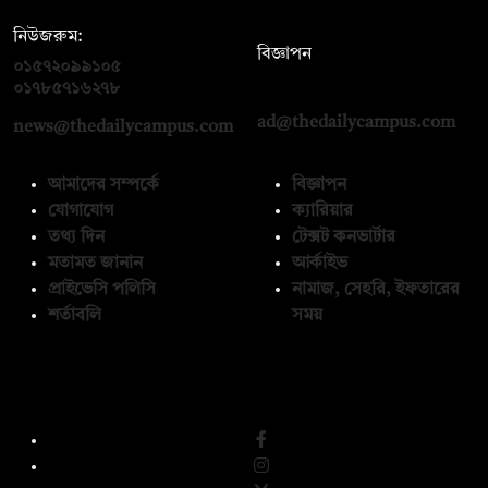
নিউজরুম:
বিজ্ঞাপন
০১৫৭২০৯৯১০৫
,
০১৭১২১৩৬৫৯৩
০১৭৮৫৭১৬২৭৮
ad@thedailycampus.com
news@thedailycampus.com
আমাদের সম্পর্কে
বিজ্ঞাপন
যোগাযোগ
ক্যারিয়ার
তথ্য দিন
টেক্সট কনভার্টার
মতামত জানান
আর্কাইভ
প্রাইভেসি পলিসি
নামাজ, সেহরি, ইফতারের
শর্তাবলি
সময়
অনুসরণ করুন