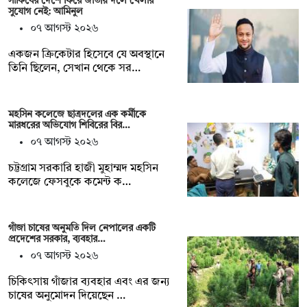
সাকিবের দেশে ফিরে জাতীয় দলে খেলার
সুযোগ নেই: আমিনুল
০৭ আগস্ট ২০২৬
একজন ক্রিকেটার হিসেবে যে অবস্থানে
তিনি ছিলেন, সেখান থেকে সর…
মহসিন কলেজে ছাত্রদলের এক কর্মীকে
মারধরের অভিযোগ শিবিরের বির…
০৭ আগস্ট ২০২৬
চট্টগ্রাম সরকারি হাজী মুহাম্মদ মহসিন
কলেজে ফেসবুকে কমেন্ট ক…
গাঁজা চাষের অনুমতি দিল নেপালের একটি
প্রদেশের সরকার, ব্যবহার…
০৭ আগস্ট ২০২৬
চিকিৎসায় গাঁজার ব্যবহার এবং এর জন্য
চাষের অনুমোদন দিয়েছেন …