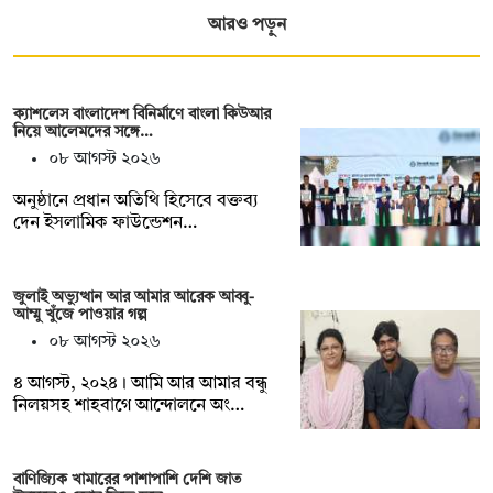
আরও পড়ুন
ক্যাশলেস বাংলাদেশ বিনির্মাণে বাংলা কিউআর
নিয়ে আলেমদের সঙ্গে…
০৮ আগস্ট ২০২৬
অনুষ্ঠানে প্রধান অতিথি হিসেবে বক্তব্য
দেন ইসলামিক ফাউন্ডেশন…
জুলাই অভ্যুত্থান আর আমার আরেক আব্বু-
আম্মু খুঁজে পাওয়ার গল্প
০৮ আগস্ট ২০২৬
৪ আগস্ট, ২০২৪। আমি আর আমার বন্ধু
নিলয়সহ শাহবাগে আন্দোলনে অং…
বাণিজ্যিক খামারের পাশাপাশি দেশি জাত