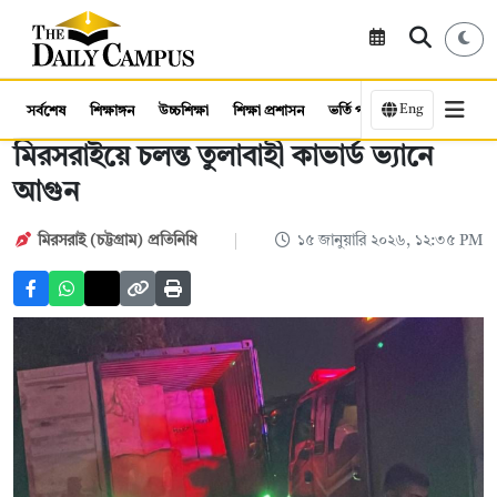
Eng
সর্বশেষ
শিক্ষাঙ্গন
উচ্চশিক্ষা
শিক্ষা প্রশাসন
ভর্তি পরীক্ষা
কর্মসংস্থান
মিরসরাইয়ে চলন্ত তুলাবাহী কাভার্ড ভ্যানে
আগুন
মিরসরাই (চট্টগ্রাম) প্রতিনিধি
১৫ জানুয়ারি ২০২৬, ১২:৩৫ PM