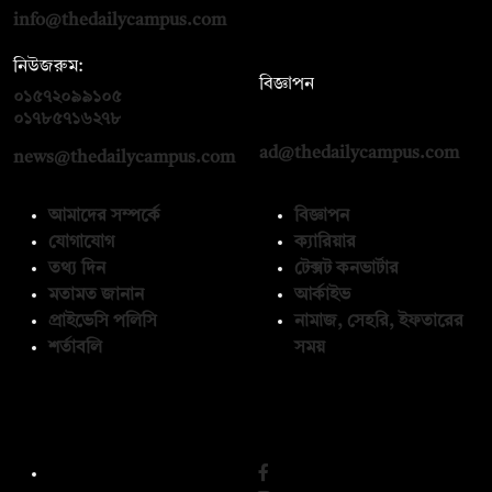
info@thedailycampus.com
নিউজরুম:
বিজ্ঞাপন
০১৫৭২০৯৯১০৫
,
০১৭১২১৩৬৫৯৩
০১৭৮৫৭১৬২৭৮
ad@thedailycampus.com
news@thedailycampus.com
আমাদের সম্পর্কে
বিজ্ঞাপন
যোগাযোগ
ক্যারিয়ার
তথ্য দিন
টেক্সট কনভার্টার
মতামত জানান
আর্কাইভ
প্রাইভেসি পলিসি
নামাজ, সেহরি, ইফতারের
শর্তাবলি
সময়
অনুসরণ করুন