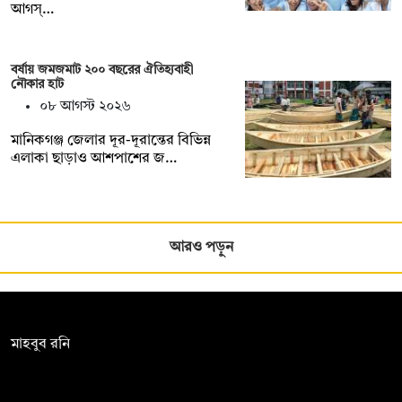
আগস্…
বর্ষায় জমজমাট ২০০ বছরের ঐতিহ্যবাহী
নৌকার হাট
০৮ আগস্ট ২০২৬
মানিকগঞ্জ জেলার দূর-দূরান্তের বিভিন্ন
এলাকা ছাড়াও আশপাশের জ…
আরও পড়ুন
সম্পাদক:
মাহবুব রনি
দ্য ডেইলি ক্যাম্পাস, দ্বিতীয় তলা, হাসান হোল্ডিংস, ৫২/১ নিউ ইস্কাটন
রোড, ঢাকা ১০০০