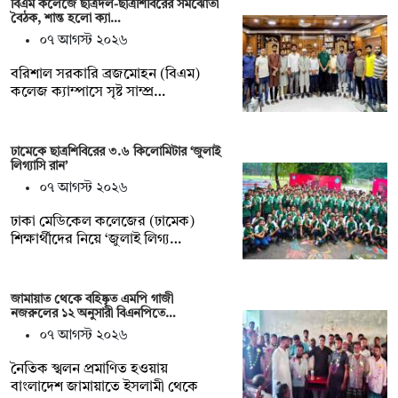
বিএম কলেজে ছাত্রদল-ছাত্রশিবিরের সমঝোতা
বৈঠক, শান্ত হলো ক্যা…
০৭ আগস্ট ২০২৬
বরিশাল সরকারি ব্রজমোহন (বিএম)
কলেজ ক্যাম্পাসে সৃষ্ট সাম্প্র…
ঢামেকে ছাত্রশিবিরের ৩.৬ কিলোমিটার ‘জুলাই
লিগ্যাসি রান’
০৭ আগস্ট ২০২৬
ঢাকা মেডিকেল কলেজের (ঢামেক)
শিক্ষার্থীদের নিয়ে ‘জুলাই লিগ্য…
জামায়াত থেকে বহিষ্কৃত এমপি গাজী
নজরুলের ১২ অনুসারী বিএনপিতে…
০৭ আগস্ট ২০২৬
নৈতিক স্খলন প্রমাণিত হওয়ায়
বাংলাদেশ জামায়াতে ইসলামী থেকে