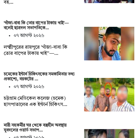
বহ…
‘গাঁজা-বাবা কি তোর বাপের টাকায় খাই’—
বলেই ছাত্রদল সভাপতিকে…
০৭ আগস্ট ২০২৬
লক্ষ্মীপুরের রায়পুরে ‘গাঁজা-বাবা কি
তোর বাপের টাকায় খাই’’—…
চমেকের ইন্টার্ন চিকিৎসকের সমকামিতার তথ্য
প্রকাশ্যে, বয়কটের …
০৭ আগস্ট ২০২৬
চট্টগ্রাম মেডিকেল কলেজ (চমেক)
হাসপাতালের এক ইন্টার্ন চিকিৎস…
নারী সহকর্মীর ঘর থেকে বস্ত্রহীন অবস্থায়
যুবদলের ওয়ার্ড সভাপ…