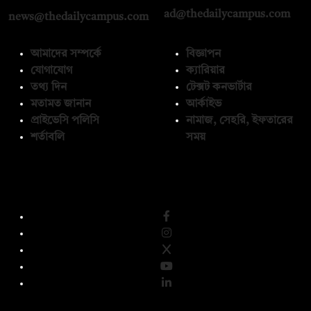
ad@thedailycampus.com
news@thedailycampus.com
আমাদের সম্পর্কে
বিজ্ঞাপন
যোগাযোগ
ক্যারিয়ার
তথ্য দিন
টেক্সট কনভার্টার
মতামত জানান
আর্কাইভ
প্রাইভেসি পলিসি
নামাজ, সেহরি, ইফতারের
শর্তাবলি
সময়
অনুসরণ করুন