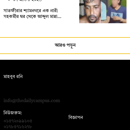
০৭ আগস্ট ২০২৬
সাতক্ষীরার শ্যামনগরে এক নারী
সহকর্মীর ঘর থেকে আব্দুল মান্না…
আরও পড়ুন
সম্পাদক:
মাহবুব রনি
দ্য ডেইলি ক্যাম্পাস, দ্বিতীয় তলা, হাসান হোল্ডিংস, ৫২/১ নিউ ইস্কাটন
রোড, ঢাকা ১০০০
info@thedailycampus.com
নিউজরুম:
বিজ্ঞাপন
০১৫৭২০৯৯১০৫
,
০১৭১২১৩৬৫৯৩
০১৭৮৫৭১৬২৭৮