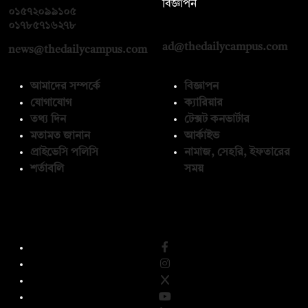
বিজ্ঞাপন
০১৫৭২০৯৯১০৫
,
০১৭১২১৩৬৫৯৩
০১৭৮৫৭১৬২৭৮
ad@thedailycampus.com
news@thedailycampus.com
আমাদের সম্পর্কে
বিজ্ঞাপন
যোগাযোগ
ক্যারিয়ার
তথ্য দিন
টেক্সট কনভার্টার
মতামত জানান
আর্কাইভ
প্রাইভেসি পলিসি
নামাজ, সেহরি, ইফতারের
শর্তাবলি
সময়
অনুসরণ করুন