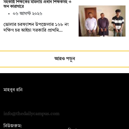
সহকারী শিক্ষকের মামলায় প্রধান শিক্ষকসহ ৩
জন কারাগারে
০৬ আগস্ট ২০২৬
ভোলার চরফ্যাশন উপজেলার ১৬৮ নং
দক্ষিণ চর আইচা সরকারি প্রাথমি…
আরও পড়ুন
সম্পাদক:
মাহবুব রনি
দ্য ডেইলি ক্যাম্পাস, দ্বিতীয় তলা, হাসান হোল্ডিংস, ৫২/১ নিউ ইস্কাটন
রোড, ঢাকা ১০০০
info@thedailycampus.com
নিউজরুম: