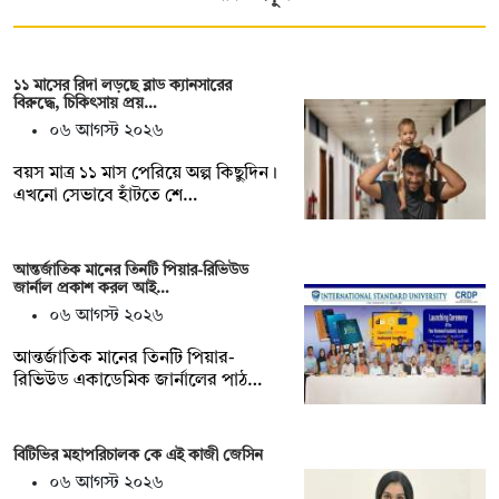
১১ মাসের রিদা লড়ছে ব্লাড ক্যানসারের
বিরুদ্ধে, চিকিৎসায় প্রয়…
০৬ আগস্ট ২০২৬
বয়স মাত্র ১১ মাস পেরিয়ে অল্প কিছুদিন।
এখনো সেভাবে হাঁটতে শে…
আন্তর্জাতিক মানের তিনটি পিয়ার-রিভিউড
জার্নাল প্রকাশ করল আই…
০৬ আগস্ট ২০২৬
আন্তর্জাতিক মানের তিনটি পিয়ার-
রিভিউড একাডেমিক জার্নালের পাঠ…
বিটিভির মহাপরিচালক কে এই কাজী জেসিন
০৬ আগস্ট ২০২৬