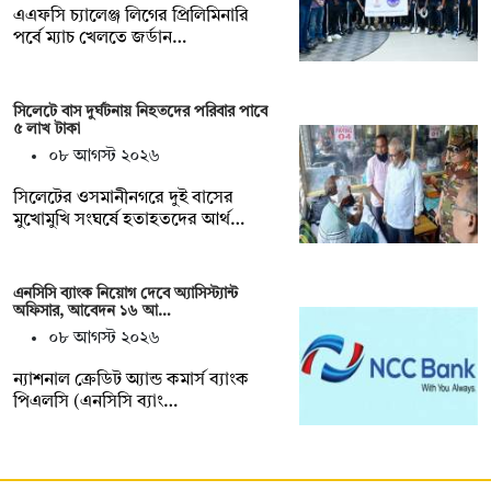
এএফসি চ্যালেঞ্জ লিগের প্রিলিমিনারি
পর্বে ম্যাচ খেলতে জর্ডান…
সিলেটে বাস দুর্ঘটনায় নিহতদের পরিবার পাবে
৫ লাখ টাকা
০৮ আগস্ট ২০২৬
সিলেটের ওসমানীনগরে দুই বাসের
মুখোমুখি সংঘর্ষে হতাহতদের আর্থ…
এনসিসি ব্যাংক নিয়োগ দেবে অ্যাসিস্ট্যান্ট
অফিসার, আবেদন ১৬ আ…
০৮ আগস্ট ২০২৬
ন্যাশনাল ক্রেডিট অ্যান্ড কমার্স ব্যাংক
পিএলসি (এনসিসি ব্যাং…