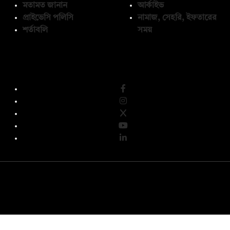
মতামত জানান
আর্কাইভ
প্রাইভেসি পলিসি
নামাজ, সেহরি, ইফতারের
শর্তাবলি
সময়
অনুসরণ করুন
© কপিরাইট 2026, দ্য ডেইলি ক্যাম্পাস লিমিটেড