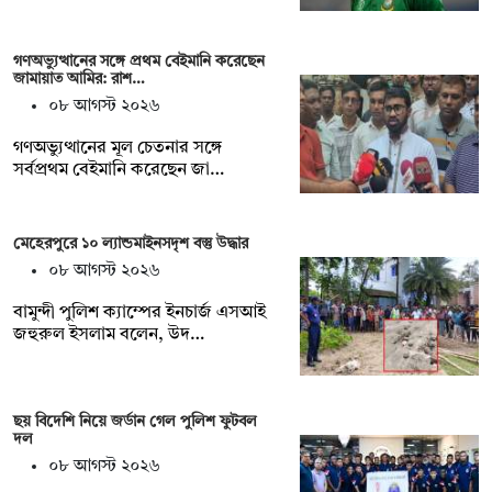
গণঅভ্যুত্থানের সঙ্গে প্রথম বেইমানি করেছেন
জামায়াত আমির: রাশ…
০৮ আগস্ট ২০২৬
গণঅভ্যুত্থানের মূল চেতনার সঙ্গে
সর্বপ্রথম বেইমানি করেছেন জা…
মেহেরপুরে ১০ ল্যান্ডমাইনসদৃশ বস্তু উদ্ধার
০৮ আগস্ট ২০২৬
বামুন্দী পুলিশ ক্যাম্পের ইনচার্জ এসআই
জহুরুল ইসলাম বলেন, উদ…
ছয় বিদেশি নিয়ে জর্ডান গেল পুলিশ ফুটবল
দল
০৮ আগস্ট ২০২৬