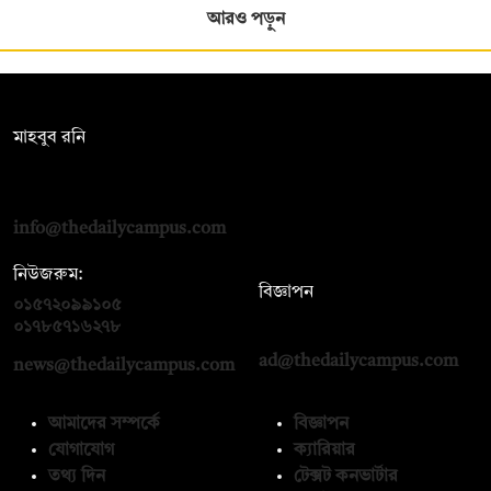
আরও পড়ুন
সম্পাদক:
মাহবুব রনি
দ্য ডেইলি ক্যাম্পাস, দ্বিতীয় তলা, হাসান হোল্ডিংস, ৫২/১ নিউ ইস্কাটন
রোড, ঢাকা ১০০০
info@thedailycampus.com
নিউজরুম:
বিজ্ঞাপন
০১৫৭২০৯৯১০৫
,
০১৭১২১৩৬৫৯৩
০১৭৮৫৭১৬২৭৮
ad@thedailycampus.com
news@thedailycampus.com
আমাদের সম্পর্কে
বিজ্ঞাপন
যোগাযোগ
ক্যারিয়ার
তথ্য দিন
টেক্সট কনভার্টার