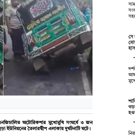
সাম
সংক
সহ
সে 
বোত
হাস
দর্
আঘা
মুখ
শান
গড়
হও
িএনজিচালিত অটোরিকশার মুখোমুখি সংঘর্ষে ৩ জন
উনিয়নের তৈলারদ্বীপ এলাকায় দুর্ঘটনাটি ঘটে।
নির