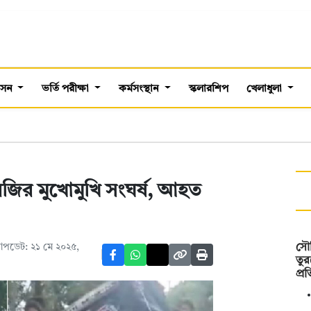
শাসন
ভর্তি পরীক্ষা
কর্মসংস্থান
স্কলারশিপ
খেলাধুলা
জির মুখোমুখি সংঘর্ষ, আহত
আপডেট: ২১ মে ২০২৫,
সৌদ
তুর
প্র