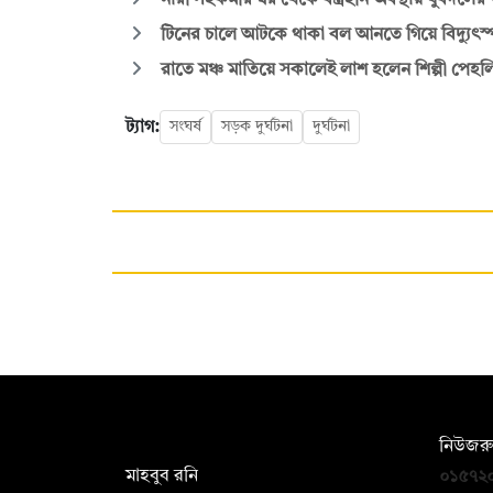
নারী সহকর্মীর ঘর থেকে বস্ত্রহীন অবস্থায় যুবদল
টিনের চালে আটকে থাকা বল আনতে গিয়ে বিদ্যুৎস্পৃষ্টে 
রাতে মঞ্চ মাতিয়ে সকালেই লাশ হলেন শিল্পী পেহল
ট্যাগ:
সংঘর্ষ
সড়ক দুর্ঘটনা
দুর্ঘটনা
সম্পাদক:
নিউজরু
মাহবুব রনি
০১৫৭২