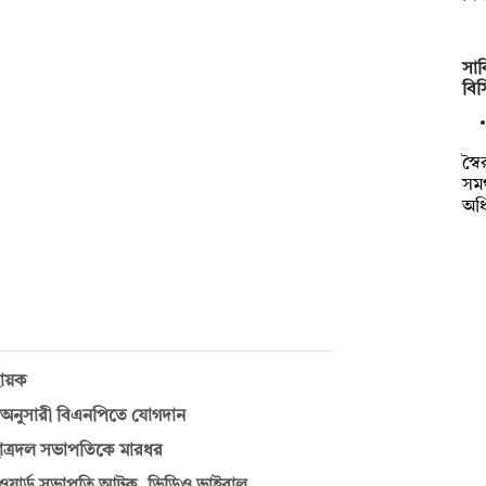
সাক
বি
স্ব
সমর
অধ
বায়ক
 অনুসারী বিএনপিতে যোগদান
ছাত্রদল সভাপতিকে মারধর