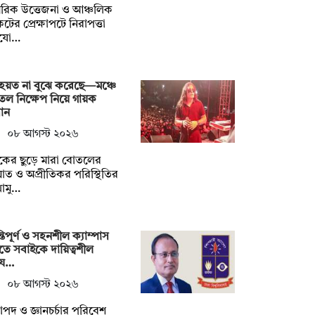
রিক উত্তেজনা ও আঞ্চলিক
টের প্রেক্ষাপটে নিরাপত্তা
যো…
হয়ত না ‍বুঝে করেছে—মঞ্চে
ল নিক্ষেপ নিয়ে গায়ক
ান
০৮ আগস্ট ২০২৬
শকের ছুড়ে মারা বোতলের
ত ও অপ্রীতিকর পরিস্থিতির
োমু…
্তিপূর্ণ ও সহনশীল ক্যাম্পাস
তে সবাইকে দায়িত্বশীল
য…
০৮ আগস্ট ২০২৬
াপদ ও জ্ঞানচর্চার পরিবেশ