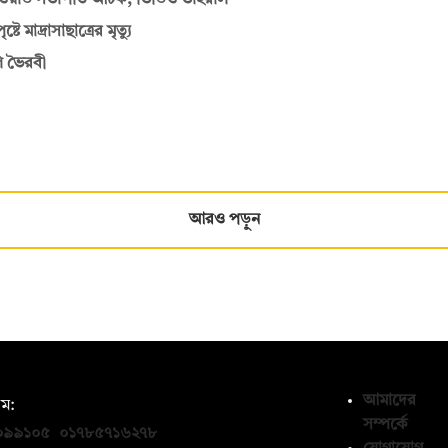
ের ওয়ার্ড সভাপতি আটক, ভিডিও ভাইরাল
মাদ্রাসাছাত্রের মৃত্যু
ি ভৈরবী
আরও পড়ুন
আমাদের
ম:
সম্পর্কে
০৯৯১০৫
,
০১৭৮৫৭১৬২৭৮