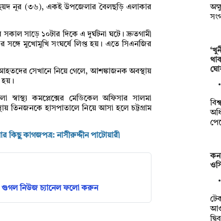
অক্
ছৈয়দ নূর (৩৬), একই উপজেলার বৈলছড়ি এলাকার
সং
র সকাল সাড়ে ১০টার দিকে এ দুর্ঘটনা ঘটে। দ্রুতগামী
সঙ্গে মুখোমুখি সংঘর্ষে লিপ্ত হয়। এতে সিএনজির
‘খু
থা
ঘো
ার পর আহতদের সেখানে নিয়ে গেলে, আশঙ্কাজনক অবস্থায়
 হয়।
 স্বাস্থ্য কমপ্লেক্সের মেডিকেল অফিসার সালমা
বিশ
থায় তিনজনকে হাসপাতালে নিয়ে আসা হলে চট্টগ্রাম
অধি
পে
কিছু কাগজপত্র: নাসীরুদ্দীন পাটোয়ারী
কন
ওসি
গুগল নিউজ চ্যানেল ফলো করুন
টে
আওত
দ্ব