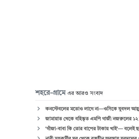
শহরে-গ্রামে
এর আরও সংবাদ
কনস্টেবলের মতোও লাগে না—ওসিকে যুবদল আহ্
জামায়াত থেকে বহিষ্কৃত এমপি গাজী নজরুলের ১২
‘গাঁজা-বাবা কি তোর বাপের টাকায় খাই’— বলেই 