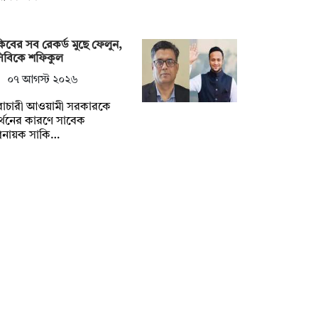
িবের সব রেকর্ড মুছে ফেলুন,
সিবিকে শফিকুল
০৭ আগস্ট ২০২৬
ৈরাচারী আওয়ামী সরকারকে
্থনের কারণে সাবেক
িনায়ক সাকি…