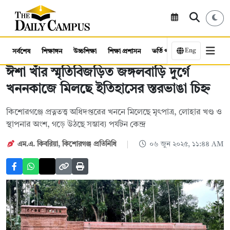
Eng
সর্বশেষ
শিক্ষাঙ্গন
উচ্চশিক্ষা
শিক্ষা প্রশাসন
ভর্তি পরীক্ষা
কর্মসংস্থান
ঈশা খাঁর স্মৃতিবিজড়িত জঙ্গলবাড়ি দুর্গে
খননকাজে মিলছে ইতিহাসের স্তরভাঙা চিহ্ন
কিশোরগঞ্জে প্রত্নতত্ত্ব অধিদপ্তরের খননে মিলেছে মৃৎপাত্র, লোহার খণ্ড ও
স্থাপনার অংশ, গড়ে উঠছে সম্ভাব্য পর্যটন কেন্দ্র
এম.এ. কিবরিয়া
,
কিশোরগঞ্জ প্রতিনিধি
০৬ জুন ২০২৫, ১১:৪৪ AM