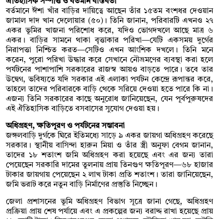
ঐতিহাসিক সম্পত্তি ও বর্তমান বাস্তবতা
বর্তমানে ঈশা খাঁর বাড়ির দায়িত্বে আছেন তাঁর ১৫তম বংশধর দেওয়ান
জামাল দাদ খান দেলোয়ার (৫০)। তিনি জানান, পরিবারটি এখনও ২৭
একর ভূমির খাজনা পরিশোধ করে, যদিও ভোগদখলে আছে মাত্র ৬
একর। বাড়ির সামনে থাকা বৃত্তাকার পরিখা—যেটি একসময় দুর্গের
নিরাপত্তা নিশ্চিত করত—সেটিও এখন আংশিক দখলে। তিনি মনে
করেন, পুরো পরিখা উদ্ধার করে সেখানে নৌভ্রমণের ব্যবস্থা করা হলে
পর্যটনের পাশাপাশি সরকারের রাজস্ব আয়ও বাড়তে পারে। তবে তার
উদ্বেগ, ভবিষ্যতে যদি সরকার এই এলাকা পর্যটন কেন্দ্রে রূপান্তর করে,
তাহলে তাদের পরিবারকে বাড়ি থেকে সরিয়ে দেওয়া হতে পারে কি না।
এজন্য তিনি সরকারের কাছে অনুরোধ জানিয়েছেন, যেন পূর্বপুরুষদের
এই ঐতিহাসিক বাড়িতে বসবাসের সুযোগ দেওয়া হয়।
অধিগ্রহণ, ক্ষতিপূরণ ও পর্যটনের সম্ভাবনা
জঙ্গলবাড়ি দুর্গকে ঘিরে ইতিমধ্যে সাড়ে ৯ একর জায়গা অধিগ্রহণ করেছে
সরকার। স্থানীয় বাসিন্দা হারুন মিয়া ও তাঁর স্ত্রী অনুফা বেগম জানান,
তাদের ১৮ শতাংশ জমি অধিগ্রহণ করা হয়েছে এবং এর জন্য তারা
পেয়েছেন সরকারি দামের তুলনায় প্রায় তিনগুণ ক্ষতিপূরণ—৬৮ হাজার
টাকার জায়গায় পেয়েছেন ২ লাখ টাকা প্রতি শতাংশ। তারা জানিয়েছেন,
জমি ভরাট করে নতুন বাড়ি নির্মাণের প্রস্তুতি নিচ্ছেন।
জেলা প্রশাসনের ভূমি অধিগ্রহণ বিভাগ সূত্রে জানা গেছে, অধিগ্রহণ
প্রক্রিয়া প্রায় শেষ পর্যায়ে এবং এ প্রকল্পের জন্য বরাদ্দ রাখা হয়েছে প্রায়