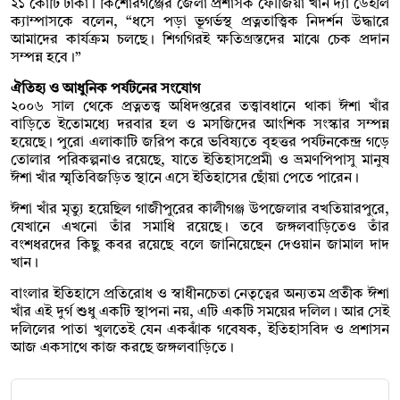
২১ কোটি টাকা। কিশোরগঞ্জের জেলা প্রশাসক ফৌজিয়া খান দ্যা ডেইলি
ক্যাম্পাসকে বলেন, “ধসে পড়া ভূগর্ভস্থ প্রত্নতাত্ত্বিক নিদর্শন উদ্ধারে
আমাদের কার্যক্রম চলছে। শিগগিরই ক্ষতিগ্রস্তদের মাঝে চেক প্রদান
সম্পন্ন হবে।”
ঐতিহ্য ও আধুনিক পর্যটনের সংযোগ
২০০৬ সাল থেকে প্রত্নতত্ত্ব অধিদপ্তরের তত্ত্বাবধানে থাকা ঈশা খাঁর
বাড়িতে ইতোমধ্যে দরবার হল ও মসজিদের আংশিক সংস্কার সম্পন্ন
হয়েছে। পুরো এলাকাটি জরিপ করে ভবিষ্যতে বৃহত্তর পর্যটনকেন্দ্র গড়ে
তোলার পরিকল্পনাও রয়েছে, যাতে ইতিহাসপ্রেমী ও ভ্রমণপিপাসু মানুষ
ঈশা খাঁর স্মৃতিবিজড়িত স্থানে এসে ইতিহাসের ছোঁয়া পেতে পারেন।
ঈশা খাঁর মৃত্যু হয়েছিল গাজীপুরের কালীগঞ্জ উপজেলার বখতিয়ারপুরে,
যেখানে এখনো তাঁর সমাধি রয়েছে। তবে জঙ্গলবাড়িতেও তাঁর
বংশধরদের কিছু কবর রয়েছে বলে জানিয়েছেন দেওয়ান জামাল দাদ
খান।
বাংলার ইতিহাসে প্রতিরোধ ও স্বাধীনচেতা নেতৃত্বের অন্যতম প্রতীক ঈশা
খাঁর এই দুর্গ শুধু একটি স্থাপনা নয়, এটি একটি সময়ের দলিল। আর সেই
দলিলের পাতা খুলতেই যেন একঝাঁক গবেষক, ইতিহাসবিদ ও প্রশাসন
আজ একসাথে কাজ করছে জঙ্গলবাড়িতে।