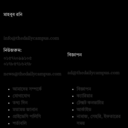
সম্পাদক:
মাহবুব রনি
দ্য ডেইলি ক্যাম্পাস, দ্বিতীয় তলা, হাসান হোল্ডিংস, ৫২/১ নিউ ইস্কাটন
রোড, ঢাকা ১০০০
info@thedailycampus.com
নিউজরুম:
বিজ্ঞাপন
০১৫৭২০৯৯১০৫
,
০১৭১২১৩৬৫৯৩
০১৭৮৫৭১৬২৭৮
ad@thedailycampus.com
news@thedailycampus.com
আমাদের সম্পর্কে
বিজ্ঞাপন
যোগাযোগ
ক্যারিয়ার
তথ্য দিন
টেক্সট কনভার্টার
মতামত জানান
আর্কাইভ
প্রাইভেসি পলিসি
নামাজ, সেহরি, ইফতারের
শর্তাবলি
সময়