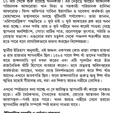
১৬ মার্চ থেকে শুরু হয়েছে খননকাজ। এর নেতৃত্বে আছেন আঞ্চলিক
পরিচালক আফরোজা খান মিতা ও সহকারী পরিচালক হালিমা
আফরোজ। ফিল্ড অফিসার সাবিনা ইয়াসমিন ও গবেষণা কর্মকর্তা নূর
মোহাম্মদের তত্ত্বাবধানে চলছে খুঁটিনাটি পর্যবেক্ষণ। তারা জানান,
‘এরিসমেট্রিকস’ পদ্ধতিতে ৬ ফুট বাই ৬ ফুট আকারের ব্লক ধরে খনন
করা হচ্ছে। এখন পর্যন্ত প্রায় ৪ ফুট গভীরে খনন করেই পাওয়া গেছে
স্থাপনার অবশিষ্টাংশ, পোড়া মাটির পাত্র, প্রলেপযুক্ত মৃৎপাত্র, পটারি ও
লোহার খণ্ডাংশ। এগুলোর বয়স চতুর্দশ থেকে পঞ্চদশ শতাব্দীর মধ্যে
হতে পারে বলে প্রাথমিকভাবে ধারণা করছেন বিশেষজ্ঞরা।
স্থানীয় ইতিহাস অনুযায়ী, এই অঞ্চল একসময় কোচ রাজা লক্ষ্মণ হাজরা
ও রাম হাজরার শাসনাধীন ছিল। ১৫৮৫ সালে ঈশা খাঁ তাদের পরাজিত
করে জঙ্গলবাড়ি দুর্গ দখল করেন এবং এটি পুনর্গঠন করে তাঁর
রাজনৈতিক ঘাঁটি হিসেবে ব্যবহার করেন। তবে প্রত্নতত্ত্ব অধিদপ্তরের
কর্মকর্তারা বলছেন, খননে প্রাপ্ত নিদর্শনগুলো প্রমাণ করে ঈশা খাঁর
আগেও এখানে জনবসতি ছিল। ফলে জঙ্গলবাড়ির গুরুত্ব শুধু ঈশা খাঁর
স্মৃতির মধ্যেই সীমাবদ্ধ নয়, বরং এর শিকড় আরও গভীরে প্রোথিত।
এখনো স্পষ্টভাবে বলা যাচ্ছে না যে আবিষ্কৃত স্থাপনাটি কী কাজে ব্যবহৃত
হতো। এটি বৈঠকখানা, সৈন্যদের ব্যারাক, ঘোড়ার আস্তাবল কিংবা
আবাসস্থল—সবই হতে পারে। খনন আরও গভীরে গেলে হয়তো
স্থাপনাটির প্রকৃতি সম্পর্কে স্পষ্ট ধারণা পাওয়া যাবে।