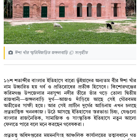
ঈশা খাঁর স্মৃতিবিজড়িত জঙ্গলবাড়ি © সংগৃহীত
১৬শ শতাব্দীর বাংলার ইতিহাসে বারো ভূঁইয়াদের অন্যতম বীর ঈশা খাঁর
নাম উচ্চারিত হয় গর্ব ও প্রতিরোধের প্রতীক হিসেবে। কিশোরগঞ্জের
করিমগঞ্জ উপজেলার নরসুন্দা নদীর তীরে তাঁর গড়ে তোলা দ্বিতীয়
রাজধানী—জঙ্গলবাড়ি দুর্গ—আজও দাঁড়িয়ে আছে সেই গৌরবময়
অতীতের সাক্ষী হয়ে। আর সেই প্রাচীন দুর্গের আঙিনায় এখন চলছে
প্রত্নতাত্ত্বিক খননকাজ। উঠে আসছে ইতিহাসের স্তরভাঙা চিহ্ন, যেগুলো
বাংলার রাজনৈতিক, সামাজিক ও সাংস্কৃতিক ইতিহাসে নতুন আলো
ফেলতে পারে বলে মনে করছেন গবেষকরা।
প্রত্নতত্ত্ব অধিদপ্তরের ময়মনসিংহ আঞ্চলিক কার্যালয়ের তত্ত্বাবধানে গত