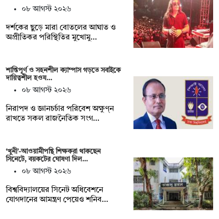
০৮ আগস্ট ২০২৬
দর্শকের ছুড়ে মারা বোতলের আঘাত ও
অপ্রীতিকর পরিস্থিতির মুখোমু…
শান্তিপূর্ণ ও সহনশীল ক্যাম্পাস গড়তে সবাইকে
দায়িত্বশীল হওয…
০৮ আগস্ট ২০২৬
নিরাপদ ও জ্ঞানচর্চার পরিবেশ অক্ষুণ্ন
রাখতে সকল রাজনৈতিক সংগ…
‘খুনী’-আওয়ামীপন্থি শিক্ষকরা থাকছেন
সিনেটে, বয়কটের ঘোষণা দিল…
০৮ আগস্ট ২০২৬
বিশ্ববিদ্যালয়ের সিনেট অধিবেশনে
যোগদানের আমন্ত্রণ পেয়েও শনিব…