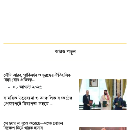
আরও পড়ুন
সৌদি আরব, পাকিস্তান ও তুরস্কের ঐতিহাসিক
‘মক্কা যৌথ প্রতিরক্…
০৮ আগস্ট ২০২৬
সামরিক উত্তেজনা ও আঞ্চলিক সংকটের
প্রেক্ষাপটে নিরাপত্তা সহযো…
সে হয়ত না ‍বুঝে করেছে—মঞ্চে বোতল
নিক্ষেপ নিয়ে গায়ক হাসান