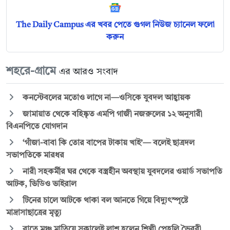
The Daily Campus এর খবর পেতে গুগল নিউজ চ্যানেল ফলো
করুন
শহরে-গ্রামে
এর আরও সংবাদ
কনস্টেবলের মতোও লাগে না—ওসিকে যুবদল আহ্বায়ক
জামায়াত থেকে বহিষ্কৃত এমপি গাজী নজরুলের ১২ অনুসারী
বিএনপিতে যোগদান
‘গাঁজা-বাবা কি তোর বাপের টাকায় খাই’— বলেই ছাত্রদল
সভাপতিকে মারধর
নারী সহকর্মীর ঘর থেকে বস্ত্রহীন অবস্থায় যুবদলের ওয়ার্ড সভাপতি
আটক, ভিডিও ভাইরাল
টিনের চালে আটকে থাকা বল আনতে গিয়ে বিদ্যুৎস্পৃষ্টে
মাদ্রাসাছাত্রের মৃত্যু
রাতে মঞ্চ মাতিয়ে সকালেই লাশ হলেন শিল্পী পেহলি ভৈরবী