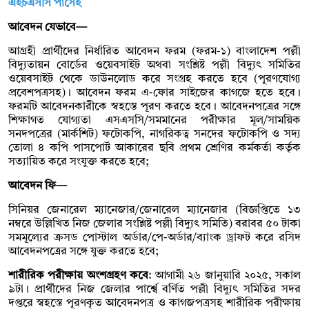
এইচএসসি পাসেই
আবেদন যেভাবে—
আগ্রহী প্রার্থীদের নির্ধারিত আবেদন ফরম (ফরম-১) বাংলাদেশ পল্লী
বিদ্যুতায়ন বোর্ডের ওয়েবসাইট অথবা সংশ্লিষ্ট পল্লী বিদ্যুৎ সমিতির
ওয়েবসাইট থেকে ডাউনলোড করে সংগ্রহ করতে হবে (পূরণযোগ্য
প্রবেশপত্রসহ)। আবেদন ফরম এ-ফোর সাইজের কাগজে হতে হবে।
ফরমটি আবেদনকারীকে স্বহস্তে পূরণ করতে হবে। আবেদনপত্রের সঙ্গে
শিক্ষাগত যোগ্যতা এসএসসি/সমমানের পরীক্ষার মূল/সাময়িক
সনদপত্রের (মার্কশিট) ফটোকপি, নাগরিকত্ব সনদের ফটোকপি ও সদ্য
তোলা ৪ কপি পাসপোর্ট আকারের ছবি প্রথম শ্রেণির কর্মকর্তা কর্তৃক
সত্যায়িত করে সংযুক্ত করতে হবে;
আবেদন ফি—
সিনিয়র জেনারেল ম্যানেজার/জেনারেল ম্যানেজার (বিজ্ঞপ্তিতে ১৩
নম্বরে উল্লিখিত নিজ জেলার সংশ্লিষ্ট পল্লী বিদ্যুৎ সমিতি) বরাবর ৫০ টাকা
সমমূল্যের ক্রসড পোস্টাল অর্ডার/পে-অর্ডার/ব্যাংক ড্রাফট করে রসিদ
আবেদনপত্রের সঙ্গে যুক্ত করতে হবে;
শারীরিক পরীক্ষায় অংশগ্রহণ কবে
: আগামী ২৬ জানুয়ারি ২০২৫, সকাল
৯টা। প্রার্থীদের নিজ জেলার পার্শ্বে বর্ণিত পল্লী বিদ্যুৎ সমিতির সদর
দপ্তরে স্বহস্তে পূরণকৃত আবেদনপত্র ও কাগজপত্রসহ শারীরিক পরীক্ষায়