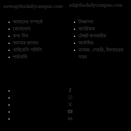
ad@thedailycampus.com
news@thedailycampus.com
আমাদের সম্পর্কে
বিজ্ঞাপন
যোগাযোগ
ক্যারিয়ার
তথ্য দিন
টেক্সট কনভার্টার
মতামত জানান
আর্কাইভ
প্রাইভেসি পলিসি
নামাজ, সেহরি, ইফতারের
শর্তাবলি
সময়
অনুসরণ করুন