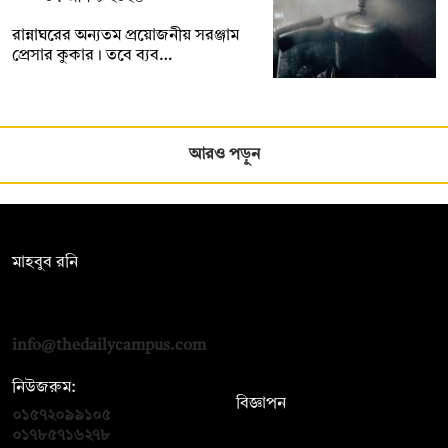
রান্নাঘরের অন্যতম প্রয়োজনীয় সরঞ্জাম
প্রেসার কুকার। তবে ব্যব…
আরও পড়ুন
সম্পাদক:
মাহবুব রনি
দ্য ডেইলি ক্যাম্পাস, দ্বিতীয় তলা, হাসান হোল্ডিংস, ৫২/১ নিউ ইস্কাটন
রোড, ঢাকা ১০০০
info@thedailycampus.com
নিউজরুম:
বিজ্ঞাপন
০১৫৭২০৯৯১০৫
,
০১৭১২১৩৬৫৯৩
০১৭৮৫৭১৬২৭৮