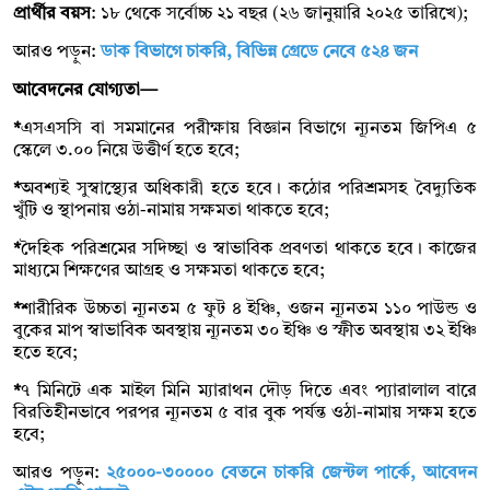
প্রার্থীর বয়স
: ১৮ থেকে সর্বোচ্চ ২১ বছর (২৬ জানুয়ারি ২০২৫ তারিখে);
আরও পড়ুন:
ডাক বিভাগে চাকরি, বিভিন্ন গ্রেডে নেবে ৫২৪ জন
আবেদনের যোগ্যতা—
*
এসএসসি বা সমমানের পরীক্ষায় বিজ্ঞান বিভাগে ন্যূনতম জিপিএ ৫
স্কেলে ৩.০০ নিয়ে উত্তীর্ণ হতে হবে;
*
অবশ্যই সুস্বাস্থ্যের অধিকারী হতে হবে। কঠোর পরিশ্রমসহ বৈদ্যুতিক
খুঁটি ও স্থাপনায় ওঠা-নামায় সক্ষমতা থাকতে হবে;
*
দৈহিক পরিশ্রমের সদিচ্ছা ও স্বাভাবিক প্রবণতা থাকতে হবে। কাজের
মাধ্যমে শিক্ষণের আগ্রহ ও সক্ষমতা থাকতে হবে;
*
শারীরিক উচ্চতা ন্যূনতম ৫ ফুট ৪ ইঞ্চি, ওজন ন্যূনতম ১১০ পাউন্ড ও
বুকের মাপ স্বাভাবিক অবস্থায় ন্যূনতম ৩০ ইঞ্চি ও স্ফীত অবস্থায় ৩২ ইঞ্চি
হতে হবে;
*
৭ মিনিটে এক মাইল মিনি ম্যারাথন দৌড় দিতে এবং প্যারালাল বারে
বিরতিহীনভাবে পরপর ন্যূনতম ৫ বার বুক পর্যন্ত ওঠা-নামায় সক্ষম হতে
হবে;
আরও পড়ুন:
২৫০০০-৩০০০০ বেতনে চাকরি জেন্টল পার্কে, আবেদন