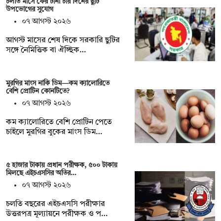
চলতি মাসে ফের টানা চার দিনের ছুটি
উপভোগের সুযোগ
০৭ আগস্ট ২০২৬
আগস্ট মাসের শেষ দিকে সরকারি ছুটির
সঙ্গে নৈমিত্তিক বা ঐচ্ছিক…
মুরগির মাংস নাকি ডিম—কম ক্যালোরিতে
বেশি প্রোটিন কোনটিতে?
০৭ আগস্ট ২০২৬
কম ক্যালোরিতে বেশি প্রোটিন পেতে
চাইলে মুরগির বুকের মাংস ডিম…
৫ হাজার টাকায় প্রধান পরীক্ষক, ৫০০ টাকায়
মিলছে এইচএসসির অতির…
০৭ আগস্ট ২০২৬
চলতি বছরের এইচএসসি পরীক্ষার
উত্তরপত্র মূল্যায়নে পরীক্ষক ও প…