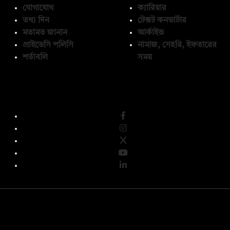
যোগাযোগ
ক্যারিয়ার
তথ্য দিন
টেক্সট কনভার্টার
মতামত জানান
আর্কাইভ
প্রাইভেসি পলিসি
নামাজ, সেহরি, ইফতারের
শর্তাবলি
সময়
অনুসরণ করুন
© কপিরাইট 2026, দ্য ডেইলি ক্যাম্পাস লিমিটেড