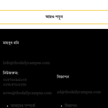
আরও পড়ুন
সম্পাদক:
মাহবুব রনি
দ্য ডেইলি ক্যাম্পাস, দ্বিতীয় তলা, হাসান হোল্ডিংস, ৫২/১ নিউ ইস্কাটন
রোড, ঢাকা ১০০০
info@thedailycampus.com
নিউজরুম:
বিজ্ঞাপন
০১৫৭২০৯৯১০৫
,
০১৭১২১৩৬৫৯৩
০১৭৮৫৭১৬২৭৮
ad@thedailycampus.com
news@thedailycampus.com
আমাদের সম্পর্কে
বিজ্ঞাপন