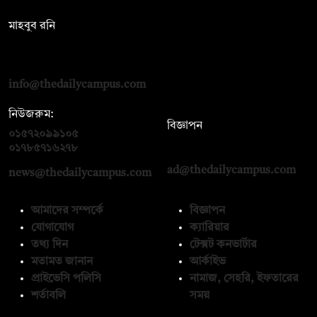
সম্পাদক:
মাহবুব রনি
দ্য ডেইলি ক্যাম্পাস, দ্বিতীয় তলা, হাসান হোল্ডিংস, ৫২/১ নিউ ইস্কাটন
রোড, ঢাকা ১০০০
info@thedailycampus.com
নিউজরুম:
বিজ্ঞাপন
০১৫৭২০৯৯১০৫
,
০১৭১২১৩৬৫৯৩
০১৭৮৫৭১৬২৭৮
ad@thedailycampus.com
news@thedailycampus.com
আমাদের সম্পর্কে
বিজ্ঞাপন
যোগাযোগ
ক্যারিয়ার
তথ্য দিন
টেক্সট কনভার্টার
মতামত জানান
আর্কাইভ
প্রাইভেসি পলিসি
নামাজ, সেহরি, ইফতারের
শর্তাবলি
সময়