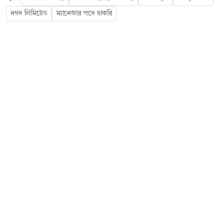
নগদ লিমিটেড
ম্যানেজার পদে চাকরি