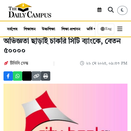
Eng
সর্বশেষ
শিক্ষাঙ্গন
উচ্চশিক্ষা
শিক্ষা প্রশাসন
ভর্তি পরীক্ষা
কর্মসংস্থান
অভিজ্ঞতা ছাড়াই চাকরি সিটি ব্যাংকে, বেতন
৫০০০০
টিডিসি ডেস্ক
২৬ মে ২০২৫, ০৯:৫৩ PM