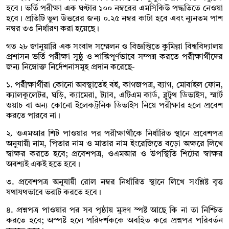
হবে। ভর্তি পরীক্ষা এক ঘণ্টার ১০০ নম্বরের এমসিকিউ পদ্ধতিতে নেওয়া
হবে। প্রতিটি ভুল উত্তরের জন্য ০.২৫ নম্বর কাটা হবে এবং ন্যূনতম পাশ
নম্বর ৩৩ নির্ধারণ করা হয়েছে।
গত ২৮ জানুয়ারি এক সংবাদ সম্মেলন ও বিজ্ঞপ্তিতে কুমিল্লা বিশ্ববিদ্যালয়
প্রশাসন ভর্তি পরীক্ষা সুষ্ঠু ও শান্তিপূর্ণভাবে সম্পন্ন করতে পরীক্ষার্থীদের
জন্য নিম্নোক্ত নির্দেশনাসমূহ প্রদান করেছে-
১. পরীক্ষার্থীরা কোনো অবস্থাতেই বই, কাগজপত্র, ব্যাগ, মোবাইল ফোন,
ক্যালকুলেটর, ঘড়ি, ক্যামেরা, ট্যাব, এটিএম কার্ড, ব্লুটুথ ডিভাইস, স্মার্ট
ওয়াচ বা অন্য কোনো ইলেকট্রনিক ডিভাইস নিয়ে পরীক্ষার হলে প্রবেশ
করতে পারবে না।
২. ওএমআর শিট পাওয়ার পর পরীক্ষার্থীকে নির্ধারিত স্থানে প্রবেশপত্র
অনুযায়ী নাম, পিতার নাম ও মাতার নাম ইংরেজিতে বড়ো অক্ষরে লিখে
স্বাক্ষর করতে হবে; প্রবেশপত্র, ওএমআর ও উপস্থিতি শিটের স্বাক্ষর
অবশ্যই একই হতে হবে।
৩. প্রবেশপত্র অনুযায়ী রোল নম্বর নির্ধারিত স্থানে লিখে সংশ্লিষ্ট বৃত্ত
যথাযথভাবে ভরাট করতে হবে।
৪. প্রশ্নপত্র পাওয়ার পর সব পৃষ্ঠায় মুদ্রণ স্পষ্ট আছে কি না তা নিশ্চিত
করতে হবে; অস্পষ্ট হলে পরিদর্শককে অবহিত করে প্রশ্নপত্র পরিবর্তন