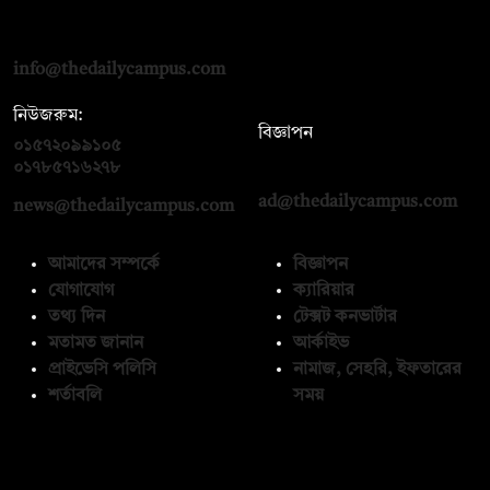
দ্য ডেইলি ক্যাম্পাস, দ্বিতীয় তলা, হাসান হোল্ডিংস, ৫২/১ নিউ ইস্কাটন
রোড, ঢাকা ১০০০
info@thedailycampus.com
নিউজরুম:
বিজ্ঞাপন
০১৫৭২০৯৯১০৫
,
০১৭১২১৩৬৫৯৩
০১৭৮৫৭১৬২৭৮
ad@thedailycampus.com
news@thedailycampus.com
আমাদের সম্পর্কে
বিজ্ঞাপন
যোগাযোগ
ক্যারিয়ার
তথ্য দিন
টেক্সট কনভার্টার
মতামত জানান
আর্কাইভ
প্রাইভেসি পলিসি
নামাজ, সেহরি, ইফতারের
শর্তাবলি
সময়
অনুসরণ করুন