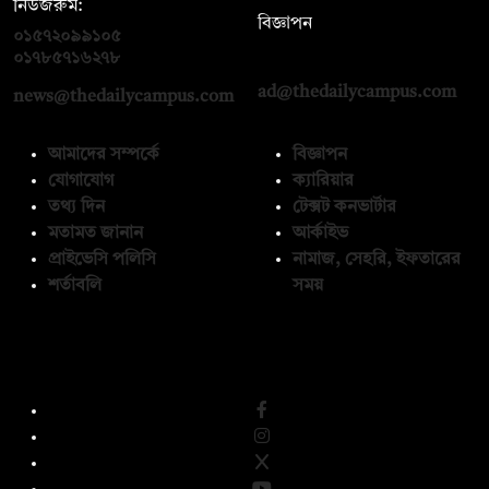
নিউজরুম:
বিজ্ঞাপন
০১৫৭২০৯৯১০৫
,
০১৭১২১৩৬৫৯৩
০১৭৮৫৭১৬২৭৮
ad@thedailycampus.com
news@thedailycampus.com
আমাদের সম্পর্কে
বিজ্ঞাপন
যোগাযোগ
ক্যারিয়ার
তথ্য দিন
টেক্সট কনভার্টার
মতামত জানান
আর্কাইভ
প্রাইভেসি পলিসি
নামাজ, সেহরি, ইফতারের
শর্তাবলি
সময়
অনুসরণ করুন