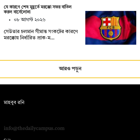
যে কারণে শেষ মুহূর্তে মরক্কো সফর বাতিল
করল বার্সেলোনা
০৮ আগস্ট ২০২৬
সেউতার চলমান সীমান্ত সংকটের কারণে
মরক্কোয় নির্ধারিত প্রাক-ম…
আরও পড়ুন
সম্পাদক:
মাহবুব রনি
দ্য ডেইলি ক্যাম্পাস, দ্বিতীয় তলা, হাসান হোল্ডিংস, ৫২/১ নিউ ইস্কাটন
রোড, ঢাকা ১০০০
info@thedailycampus.com