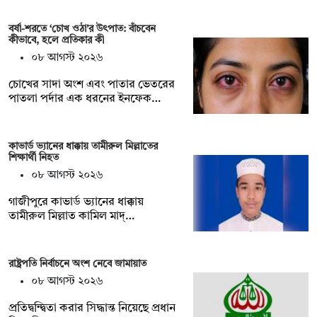
বর্ষা-শরতে ‘চোখ ওঠা’র উৎপাত: বাঁচবেন
কীভাবে, হলে প্রতিকার কী
০৮ আগস্ট ২০২৬
চোখের সাদা অংশ এবং পাতার ভেতরের
পাতলা পর্দার এক ধরনের ইনফেক…
কাভার্ড ভ্যানের ধাক্কায় তামীরুল মিল্লাতের
শিক্ষার্থী নিহত
০৮ আগস্ট ২০২৬
গাজীপুরে কাভার্ড ভ্যানের ধাক্কায়
তামীরুল মিল্লাত কামিল মাদ্…
রাষ্ট্রপতি নির্বাচনে অংশ নেবে জামায়াত
০৮ আগস্ট ২০২৬
প্রতিদ্বন্দ্বিতা করার সিদ্ধান্ত নিয়েছে প্রধান