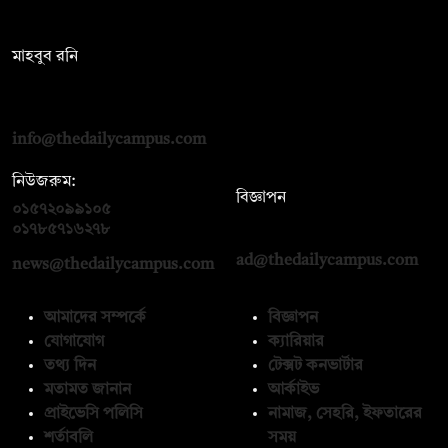
সম্পাদক:
মাহবুব রনি
দ্য ডেইলি ক্যাম্পাস, দ্বিতীয় তলা, হাসান হোল্ডিংস, ৫২/১ নিউ ইস্কাটন
রোড, ঢাকা ১০০০
info@thedailycampus.com
নিউজরুম:
বিজ্ঞাপন
০১৫৭২০৯৯১০৫
,
০১৭১২১৩৬৫৯৩
০১৭৮৫৭১৬২৭৮
ad@thedailycampus.com
news@thedailycampus.com
আমাদের সম্পর্কে
বিজ্ঞাপন
যোগাযোগ
ক্যারিয়ার
তথ্য দিন
টেক্সট কনভার্টার
মতামত জানান
আর্কাইভ
প্রাইভেসি পলিসি
নামাজ, সেহরি, ইফতারের
শর্তাবলি
সময়