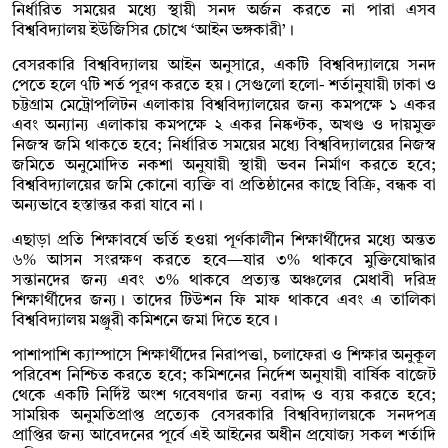
নির্ধারিত সময়ের মধ্যে স্থায়ী সনদ অর্জন করতে না পারা এসব
বিশ্ববিদ্যালয় ইউজিসির চোখে ‘আইন ভঙ্গকারী’।
বেসরকারি বিশ্ববিদ্যালয় আইন অনুসারে, একটি বিশ্ববিদ্যালয়ে সনদ
পেতে হলে ৭টি শর্ত পূরণ করতে হয়। সেগুলো হলো- শর্তানুযায়ী ঢাকা ও
চট্টগ্রাম মেট্রোপলিটন এলাকায় বিশ্ববিদ্যালয়ের জন্য কমপক্ষে ১ একর
এবং অন্যান্য এলাকায় কমপক্ষে ২ একর নিষ্কণ্টক, অখণ্ড ও দায়মুক্ত
নিজস্ব জমি থাকতে হবে; নির্ধারিত সময়ের মধ্যে বিশ্ববিদ্যালয়ের নিজস্ব
জমিতে অনুমোদিত নকশা অনুযায়ী স্থায়ী ভবন নির্মাণ করতে হবে;
বিশ্ববিদ্যালয়ের জমি কোনো ব্যক্তি বা প্রতিষ্ঠানের কাছে বিক্রি, বন্ধক বা
অন্যভাবে হস্তান্তর করা যাবে না।
এছাড়া প্রতি শিক্ষাবর্ষে ভর্তি হওয়া পূর্ণকালীন শিক্ষার্থীদের মধ্যে অন্তত
৬% আসন সংরক্ষণ করতে হবে—যার ৩% থাকবে মুক্তিযোদ্ধার
সন্তানদের জন্য এবং ৩% থাকবে প্রত্যন্ত অঞ্চলের মেধাবী দরিদ্র
শিক্ষার্থীদের জন্য। তাদের টিউশন ফি মাফ থাকবে এবং এ তালিকা
বিশ্ববিদ্যালয় মঞ্জুরী কমিশনে জমা দিতে হবে।
পাশাপাশি ক্যাম্পাসে শিক্ষার্থীদের নিরাপত্তা, চলাফেরা ও শিক্ষার অনুকূল
পরিবেশ নিশ্চিত করতে হবে; কমিশনের নির্দেশ অনুযায়ী বার্ষিক বাজেট
থেকে একটি নির্দিষ্ট অংশ গবেষণার জন্য বরাদ্দ ও ব্যয় করতে হবে;
সাময়িক অনুমতিপ্রাপ্ত প্রত্যেক বেসরকারি বিশ্ববিদ্যালয়কে সনদপত্র
প্রাপ্তির জন্য আবেদনের পূর্বে এই আইনের অধীন প্রযোজ্য সকল শর্তাদি