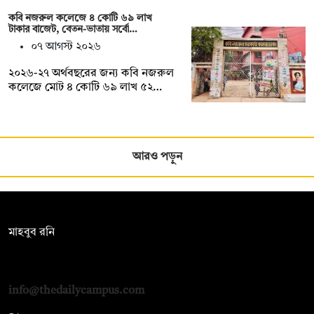
কবি নজরুল কলেজে ৪ কোটি ৬৯ লাখ
টাকার বাজেট, বেতন-ভাতায় সর্বো…
০৭ আগস্ট ২০২৬
২০২৬-২৭ অর্থবছরের জন্য কবি নজরুল
কলেজে মোট ৪ কোটি ৬৯ লাখ ৫২…
আরও পড়ুন
সম্পাদক:
মাহবুব রনি
দ্য ডেইলি ক্যাম্পাস, দ্বিতীয় তলা, হাসান হোল্ডিংস, ৫২/১ নিউ ইস্কাটন
রোড, ঢাকা ১০০০
info@thedailycampus.com