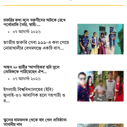
চাকরির কথা বলে তরুণীদের আটকে রেখে
পর্নোগ্রাফি তৈরি, স্বামী-…
০৭ আগস্ট ২০২৬
জাতীয় জরুরি সেবা ৯৯৯-এ কল পেয়ে
নোয়াখালীর বেগমগঞ্জে একটি বাস…
অন্তত ২০ ছাত্রীর ‘আপত্তিকর’ ছবি তুলে
প্রেমিককে পাঠিয়েছেন ঐশ…
০৭ আগস্ট ২০২৬
ইসলামী বিশ্ববিদ্যালয়ের (ইবি)
জুলাই-৩৬ আবাসিক হলে সহপাঠী ও
র…
স্কুলের নামফলক থেকে বাদ গেল প্রতিষ্ঠাতা
ভাসানীর নাম