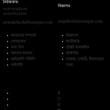
নিউজরুম:
বিজ্ঞাপন
০১৫৭২০৯৯১০৫
,
০১৭১২১৩৬৫৯৩
০১৭৮৫৭১৬২৭৮
ad@thedailycampus.com
news@thedailycampus.com
আমাদের সম্পর্কে
বিজ্ঞাপন
যোগাযোগ
ক্যারিয়ার
তথ্য দিন
টেক্সট কনভার্টার
মতামত জানান
আর্কাইভ
প্রাইভেসি পলিসি
নামাজ, সেহরি, ইফতারের
শর্তাবলি
সময়
অনুসরণ করুন