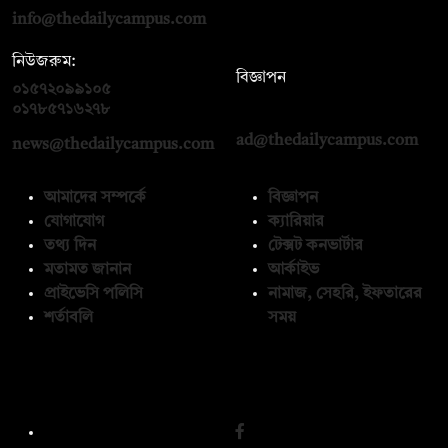
info@thedailycampus.com
নিউজরুম:
বিজ্ঞাপন
০১৫৭২০৯৯১০৫
,
০১৭১২১৩৬৫৯৩
০১৭৮৫৭১৬২৭৮
ad@thedailycampus.com
news@thedailycampus.com
আমাদের সম্পর্কে
বিজ্ঞাপন
যোগাযোগ
ক্যারিয়ার
তথ্য দিন
টেক্সট কনভার্টার
মতামত জানান
আর্কাইভ
প্রাইভেসি পলিসি
নামাজ, সেহরি, ইফতারের
শর্তাবলি
সময়
অনুসরণ করুন