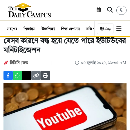
Eng
সর্বশেষ
শিক্ষাঙ্গন
উচ্চশিক্ষা
শিক্ষা প্রশাসন
ভর্তি পরীক্ষা
কর্মসংস্থান
যেসব কারণে বন্ধ হয়ে যেতে পারে ইউটিউবের
মনিটাইজেশন
টিডিসি ডেস্ক
০৫ জুলাই ২০২৫, ১১:৩৫ AM