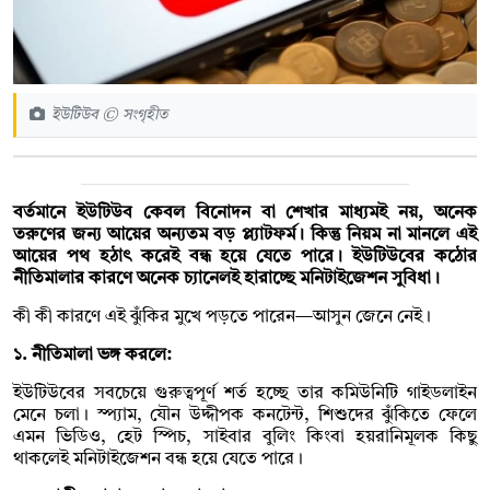
ইউটিউব © সংগৃহীত
বর্তমানে ইউটিউব কেবল বিনোদন বা শেখার মাধ্যমই নয়, অনেক
তরুণের জন্য আয়ের অন্যতম বড় প্ল্যাটফর্ম। কিন্তু নিয়ম না মানলে এই
আয়ের পথ হঠাৎ করেই বন্ধ হয়ে যেতে পারে। ইউটিউবের কঠোর
নীতিমালার কারণে অনেক চ্যানেলই হারাচ্ছে মনিটাইজেশন সুবিধা।
কী কী কারণে এই ঝুঁকির মুখে পড়তে পারেন—আসুন জেনে নেই।
১. নীতিমালা ভঙ্গ করলে:
ইউটিউবের সবচেয়ে গুরুত্বপূর্ণ শর্ত হচ্ছে তার কমিউনিটি গাইডলাইন
মেনে চলা। স্প্যাম, যৌন উদ্দীপক কনটেন্ট, শিশুদের ঝুঁকিতে ফেলে
এমন ভিডিও, হেট স্পিচ, সাইবার বুলিং কিংবা হয়রানিমূলক কিছু
থাকলেই মনিটাইজেশন বন্ধ হয়ে যেতে পারে।