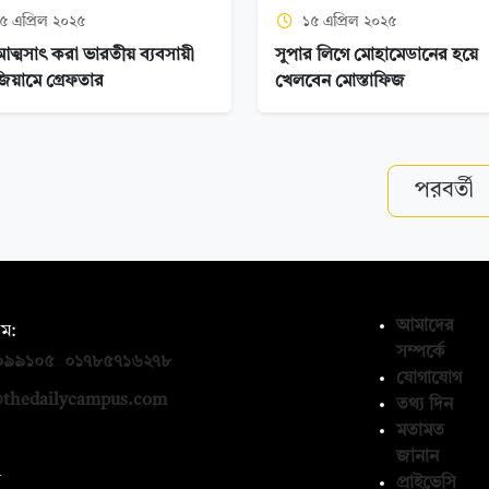
৫ এপ্রিল ২০২৫
১৫ এপ্রিল ২০২৫
আত্মসাৎ করা ভারতীয় ব্যবসায়ী
সুপার লিগে মোহামেডানের হয়ে
িয়ামে গ্রেফতার
খেলবেন মোস্তাফিজ
পরবর্তী
আমাদের
ম:
সম্পর্কে
০৯৯১০৫
,
০১৭৮৫৭১৬২৭৮
যোগাযোগ
thedailycampus.com
তথ্য দিন
মতামত
জানান
ন
প্রাইভেসি