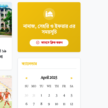
নামাজ, সেহরি ও ইফতার এর
সময়সূচি
জানতে ক্লিক করুন
ষা ১৯
না
ক্যালেন্ডার
«
»
April 2025
SU
MO
TU
WE
TH
FR
SA
30
31
1
2
3
4
5
6
7
8
9
10
11
12