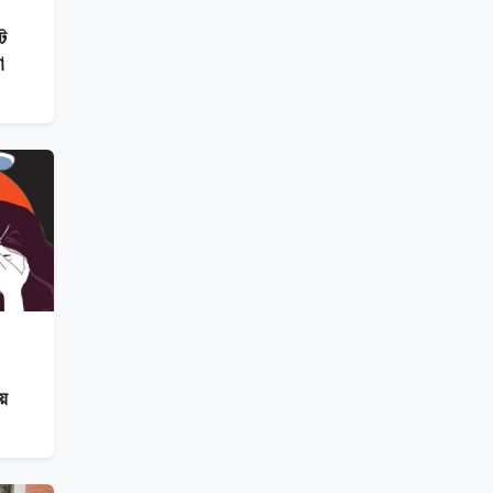
ট
া
হয়