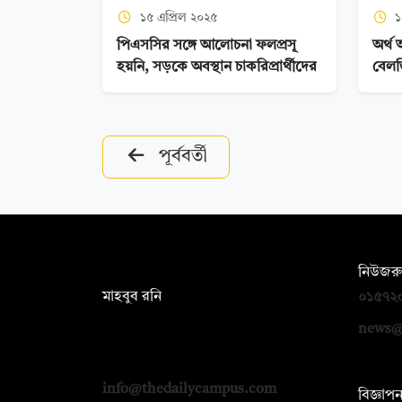
১৫ এপ্রিল ২০২৫
১
পিএসসির সঙ্গে আলোচনা ফলপ্রসূ
অর্থ 
হয়নি, সড়কে অবস্থান চাকরিপ্রার্থীদের
বেলজ
পূর্ববর্তী
সম্পাদক:
নিউজরু
মাহবুব রনি
০১৫৭২
দ্য ডেইলি ক্যাম্পাস, দ্বিতীয় তলা, হাসান
news@
হোল্ডিংস, ৫২/১ নিউ ইস্কাটন রোড, ঢাকা
১০০০
info@thedailycampus.com
বিজ্ঞাপ