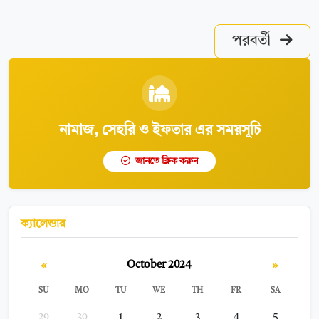
পরবর্তী
নামাজ, সেহরি ও ইফতার এর সময়সূচি
জানতে ক্লিক করুন
ক্যালেন্ডার
«
»
October 2024
SU
MO
TU
WE
TH
FR
SA
29
30
1
2
3
4
5