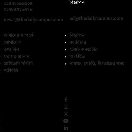
বিজ্ঞাপন
০১৫৭২০৯৯১০৫
,
০১৭১২১৩৬৫৯৩
০১৭৮৫৭১৬২৭৮
ad@thedailycampus.com
news@thedailycampus.com
আমাদের সম্পর্কে
বিজ্ঞাপন
যোগাযোগ
ক্যারিয়ার
তথ্য দিন
টেক্সট কনভার্টার
মতামত জানান
আর্কাইভ
প্রাইভেসি পলিসি
নামাজ, সেহরি, ইফতারের সময়
শর্তাবলি
অনুসরণ করুন