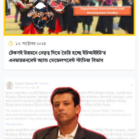
১৬ অক্টোবর ২০২৪
টেকসই উন্নয়নে নেতৃত্ব দিতে তৈরি হচ্ছে ইউআইইউ’র
এনভায়রনমেন্ট অ্যান্ড ডেভেলপমেন্ট স্টাডিজ বিভাগ