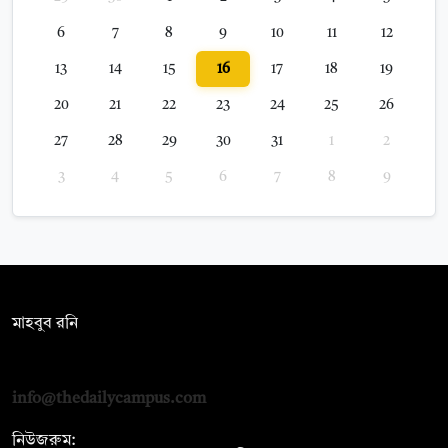
6
7
8
9
10
11
12
13
14
15
16
17
18
19
20
21
22
23
24
25
26
27
28
29
30
31
1
2
3
4
5
6
7
8
9
সম্পাদক:
মাহবুব রনি
দ্য ডেইলি ক্যাম্পাস, দ্বিতীয় তলা, হাসান হোল্ডিংস, ৫২/১ নিউ ইস্কাটন
রোড, ঢাকা ১০০০
info@thedailycampus.com
নিউজরুম: