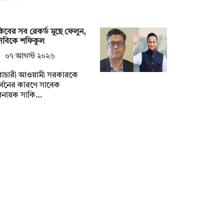
িবের সব রেকর্ড মুছে ফেলুন,
সিবিকে শফিকুল
০৭ আগস্ট ২০২৬
ৈরাচারী আওয়ামী সরকারকে
্থনের কারণে সাবেক
িনায়ক সাকি…