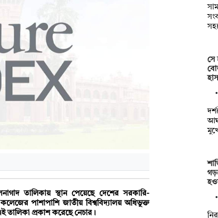
সাম
সংক
সহ
সে 
বোত
হাস
দর্
আঘা
মুখ
শান
গড়
হও
র হালনাগাদ তালিকায় স্থান পেয়েছে দেশের সরকারি-
 কলেজের পাশাপাশি জাতীয় বিশ্ববিদ্যালয় অধিভুক্ত
ই তালিকা প্রকাশ করেছে নেচার।
নির