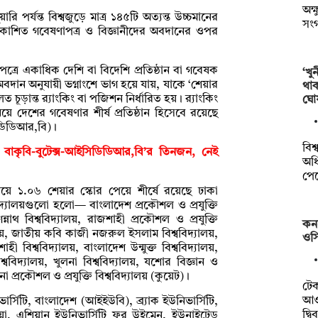
অক্
পর্যন্ত বিশ্বজুড়ে মাত্র ১৪৫টি অত্যন্ত উচ্চমানের
সং
 প্রকাশিত গবেষণাপত্র ও বিজ্ঞানীদের অবদানের ওপর
্রে একাধিক দেশি বা বিদেশি প্রতিষ্ঠান বা গবেষক
‘খু
বদান অনুযায়ী ভগ্নাংশে ভাগ হয়ে যায়, যাকে ‘শেয়ার
থা
চূড়ান্ত র‌্যাংকিং বা পজিশন নির্ধারিত হয়। র‌্যাংকিং
ঘো
য়ে দেশের গবেষণার শীর্ষ প্রতিষ্ঠান হিসেবে রয়েছে
িডিডিআর,বি)।
বিশ
় বাকৃবি-বুটেক্স-আইসিডিডিআর,বি’র তিনজন, নেই
অধি
পে
 নিয়ে ১.০৬ শেয়ার স্কোর পেয়ে শীর্ষে রয়েছে ঢাকা
বিদ্যালয়গুলো হলো— বাংলাদেশ প্রকৌশল ও প্রযুক্তি
গন্নাথ বিশ্ববিদ্যালয়, রাজশাহী প্রকৌশল ও প্রযুক্তি
কন
িদ্যালয়, জাতীয় কবি কাজী নজরুল ইসলাম বিশ্ববিদ্যালয়,
ওসি
াহী বিশ্ববিদ্যালয়, বাংলাদেশ উন্মুক্ত বিশ্ববিদ্যালয়,
বিশ্ববিদ্যালয়, খুলনা বিশ্ববিদ্যালয়, যশোর বিজ্ঞান ও
লনা প্রকৌশল ও প্রযুক্তি বিশ্ববিদ্যালয় (কুয়েট)।
টে
আওত
র্সিটি, বাংলাদেশ (আইইউবি), ব্র্যাক ইউনিভার্সিটি,
দ্ব
িয়া, এশিয়ান ইউনিভার্সিটি ফর উইমেন, ইউনাইটেড