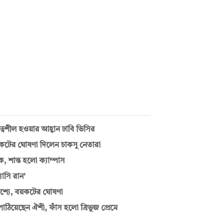
ত্বশীল হওয়ার আহ্বান ঢাবি ভিসির
য়কটের ঘোষণা দিলেন চাকসু নেতারা
 শান্ত হলো ক্যাম্পাস
াসি রান’
াশ্যে, বয়কটের ঘোষণা
পাঠিয়েছেন ঐশী, ফাঁস হলো ত্রিভুজ প্রেমে