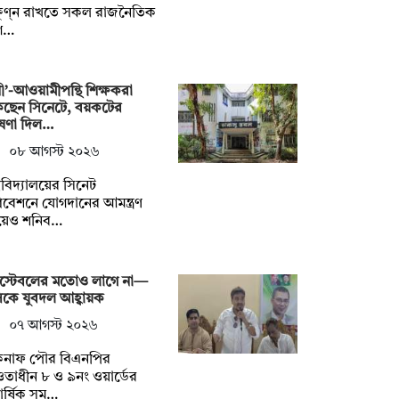
ষুণ্ন রাখতে সকল রাজনৈতিক
গ…
নী’-আওয়ামীপন্থি শিক্ষকরা
কছেন সিনেটে, বয়কটের
ষণা দিল…
০৮ আগস্ট ২০২৬
্ববিদ্যালয়ের সিনেট
বেশনে যোগদানের আমন্ত্রণ
য়েও শনিব…
স্টেবলের মতোও লাগে না—
কে যুবদল আহ্বায়ক
০৭ আগস্ট ২০২৬
কনাফ পৌর বিএনপির
াধীন ৮ ও ৯নং ওয়ার্ডের
িবার্ষিক সম…