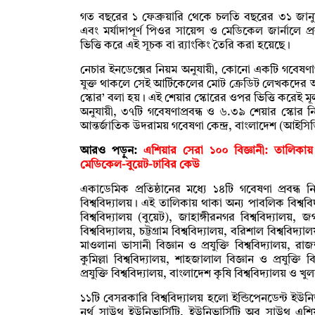
গত বছরের ১ ফেব্রুয়ারি থেকে চলতি বছরের ৩১ জানুয়ারি 
এবং মর্যাদাপূর্ণ পিওর সায়েন্স ও মেডিকেল জার্নালে
ভিত্তি করে এই সূচক বা র‌্যাংকিং তৈরি করা হয়েছে।
নেচার ইনডেক্সের নিয়ম অনুযায়ী, কোনো একটি গবেষণাপত
যুক্ত থাকলে সেই আর্টিকেলের মোট ক্রেডিট লেখকদের অ
স্কোর’ বলা হয়। এই শেয়ার স্কোরের ওপর ভিত্তি করেই মূলত 
অনুযায়ী, ৩৭টি গবেষণাপ্রবন্ধ ও ৬.৩৯ শেয়ার স্কোর নি
আন্তর্জাতিক উদরাময় গবেষণা কেন্দ্র, বাংলাদেশ (আইস
আরও পড়ুন:
এশিয়ার সেরা ১০০ বিজ্ঞানী: তালিকায
মেডিকেল-বুয়েট-ঢাবির কেউ
একাডেমিক প্রতিষ্ঠানের মধ্যে ১৪টি গবেষণা প্রবন্ধ
বিশ্ববিদ্যালয়। এই তালিকায় থাকা অন্য পাবলিক বিশ্ব
বিশ্ববিদ্যালয় (বুয়েট), জাহাঙ্গীরনগর বিশ্ববিদ্যালয়, জ
বিশ্ববিদ্যালয়, চট্টগ্রাম বিশ্ববিদ্যালয়, বরিশাল বিশ্বব
মাওলানা ভাসানী বিজ্ঞান ও প্রযুক্তি বিশ্ববিদ্যালয়, রাজশ
কুমিল্লা বিশ্ববিদ্যালয়, শাহজালাল বিজ্ঞান ও প্রযুক্তি 
প্রযুক্তি বিশ্ববিদ্যালয়, বাংলাদেশ কৃষি বিশ্ববিদ্যালয় ও খু
১১টি বেসরকারি বিশ্ববিদ্যালয় হলো ইন্ডিপেনডেন্ট ইউনিভা
নর্থ সাউথ ইউনিভার্সিটি, ইউনিভার্সিটি অব সাউথ এশ