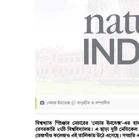
নেচার ইনডেক্স © সংগৃহীত ও সম্পাদিত
বিশ্বখ্যাত স্প্রিঞ্জার নেচারের ‘নেচার ইনডেক্স’-এ
বেসরকারি ২৭টি বিশ্ববিদ্যালয়। এ ছাড়া দুটি মেডিকেল
তেজগাঁও কলেজও এই তালিকায় উঠে এসেছে। সম্প্রতি এ