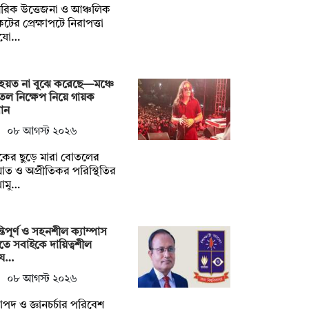
রিক উত্তেজনা ও আঞ্চলিক
টের প্রেক্ষাপটে নিরাপত্তা
যো…
হয়ত না ‍বুঝে করেছে—মঞ্চে
ল নিক্ষেপ নিয়ে গায়ক
ান
০৮ আগস্ট ২০২৬
শকের ছুড়ে মারা বোতলের
ত ও অপ্রীতিকর পরিস্থিতির
োমু…
্তিপূর্ণ ও সহনশীল ক্যাম্পাস
তে সবাইকে দায়িত্বশীল
য…
০৮ আগস্ট ২০২৬
াপদ ও জ্ঞানচর্চার পরিবেশ